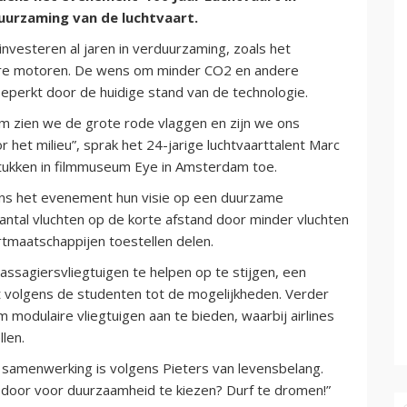
duurzaming van de luchtvaart.
nvesteren al jaren in verduurzaming, zoals het
gere motoren. De wens om minder CO2 en andere
beperkt door de huidige stand van de technologie.
em zien we de grote rode vlaggen en zijn we ons
r het milieu”, sprak het 24-jarige luchtvaarttalent Marc
stukken in filmmuseum Eye in Amsterdam toe.
ens het evenement hun visie op een duurzame
antal vluchten op de korte afstand door minder vluchten
rtmaatschappijen toestellen delen.
ssagiersvliegtuigen te helpen op te stijgen, een
 volgens de studenten tot de mogelijkheden. Verder
odulaire vliegtuigen aan te bieden, waarbij airlines
len.
 samenwerking is volgens Pieters van levensbelang.
 door voor duurzaamheid te kiezen? Durf te dromen!”