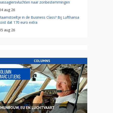
passagiersvluchten naar zonbestemmingen
04 aug 26
Raamstoeltje in de Business Class? Bij Lufthansa
kost dat 170 euro extra
05 aug 26
COLUMNS
MIJNBOUW, EU EN LUCHTVAART