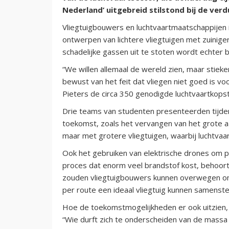
Nederland’ uitgebreid stilstond bij de ver
Vliegtuigbouwers en luchtvaartmaatschappijen i
ontwerpen van lichtere vliegtuigen met zuini
schadelijke gassen uit te stoten wordt echter 
“We willen allemaal de wereld zien, maar stiek
bewust van het feit dat vliegen niet goed is voo
Pieters de circa 350 genodigde luchtvaartkop
Drie teams van studenten presenteerden tijd
toekomst, zoals het vervangen van het grote a
maar met grotere vliegtuigen, waarbij luchtvaa
Ook het gebruiken van elektrische drones om pa
proces dat enorm veel brandstof kost, behoort
zouden vliegtuigbouwers kunnen overwegen om m
per route een ideaal vliegtuig kunnen samenstel
Hoe de toekomstmogelijkheden er ook uitzien,
“Wie durft zich te onderscheiden van de massa