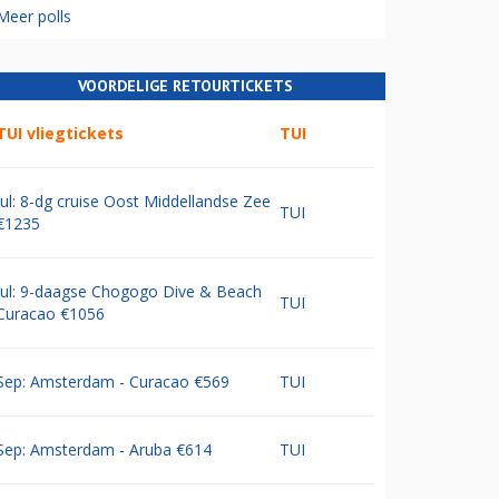
Meer polls
VOORDELIGE RETOURTICKETS
TUI vliegtickets
TUI
Jul: 8-dg cruise Oost Middellandse Zee
TUI
€1235
Jul: 9-daagse Chogogo Dive & Beach
TUI
Curacao €1056
Sep: Amsterdam - Curacao €569
TUI
Sep: Amsterdam - Aruba €614
TUI