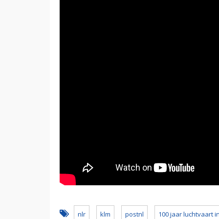
nlr
klm
postnl
100 jaar luchtvaart 