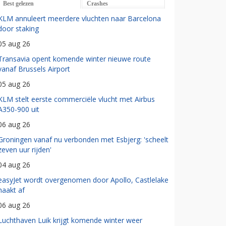
Best gelezen
Crashes
KLM annuleert meerdere vluchten naar Barcelona
door staking
05 aug 26
Transavia opent komende winter nieuwe route
vanaf Brussels Airport
05 aug 26
KLM stelt eerste commerciële vlucht met Airbus
A350-900 uit
06 aug 26
Groningen vanaf nu verbonden met Esbjerg: 'scheelt
zeven uur rijden'
04 aug 26
easyJet wordt overgenomen door Apollo, Castlelake
haakt af
06 aug 26
Luchthaven Luik krijgt komende winter weer