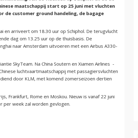
hinese maatschappij start op 25 juni met vluchten
oor de customer ground handeling, de bagage
i en arriveert om 18.30 uur op Schiphol. De terugvlucht
ende dag om 13.25 uur op de thuisbasis. De
hanghai naar Amsterdam uitvoeren met een Airbus A330-
lliantie SkyTeam. Na China Soutern en Xiamen Airlines -
 Chinese luchtvaartmaatschappij met passagiersvluchten
l bediend door KLM, met komend zomerseizoen dertien
rijs, Frankfurt, Rome en Moskou. Nieuw is vanaf 22 juni
er per week zal worden gevlogen.