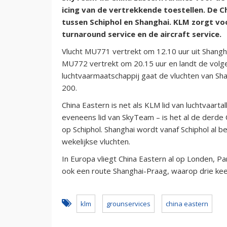
icing van de vertrekkende toestellen. De C
tussen Schiphol en Shanghai. KLM zorgt v
turnaround service en de aircraft service.
Vlucht MU771 vertrekt om 12.10 uur uit Shangha
MU772 vertrekt om 20.15 uur en landt de volg
luchtvaarmaatschappij gaat de vluchten van S
200.
China Eastern is net als KLM lid van luchtvaarta
eveneens lid van SkyTeam – is het al de derde
op Schiphol. Shanghai wordt vanaf Schiphol a
wekelijkse vluchten.
In Europa vliegt China Eastern al op Londen, Pa
ook een route Shanghai-Praag, waarop drie ke
klm
grounservices
china eastern