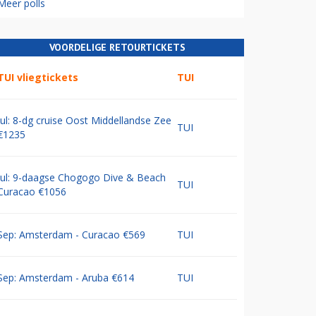
Meer polls
VOORDELIGE RETOURTICKETS
TUI vliegtickets
TUI
Jul: 8-dg cruise Oost Middellandse Zee
TUI
€1235
Jul: 9-daagse Chogogo Dive & Beach
TUI
Curacao €1056
Sep: Amsterdam - Curacao €569
TUI
Sep: Amsterdam - Aruba €614
TUI