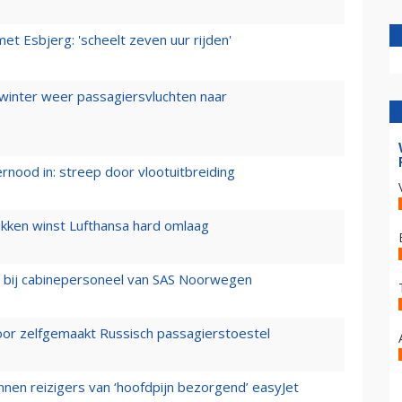
t Esbjerg: 'scheelt zeven uur rijden'
 winter weer passagiersvluchten naar
ernood in: streep door vlootuitbreiding
ukken winst Lufthansa hard omlaag
 bij cabinepersoneel van SAS Noorwegen
voor zelfgemaakt Russisch passagierstoestel
nen reizigers van ‘hoofdpijn bezorgend’ easyJet