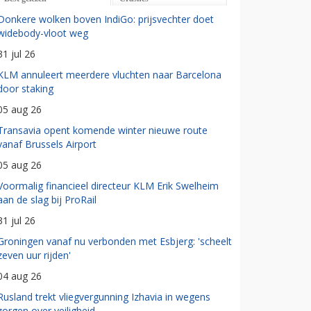
Donkere wolken boven IndiGo: prijsvechter doet
widebody-vloot weg
31 jul 26
KLM annuleert meerdere vluchten naar Barcelona
door staking
05 aug 26
Transavia opent komende winter nieuwe route
vanaf Brussels Airport
05 aug 26
Voormalig financieel directeur KLM Erik Swelheim
aan de slag bij ProRail
31 jul 26
Groningen vanaf nu verbonden met Esbjerg: 'scheelt
zeven uur rijden'
04 aug 26
Rusland trekt vliegvergunning Izhavia in wegens
zorgen over veiligheid