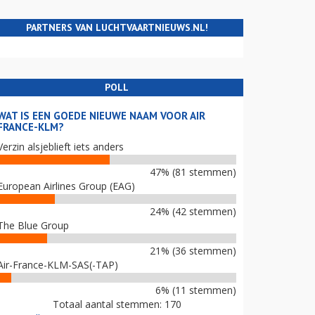
PARTNERS VAN LUCHTVAARTNIEUWS.NL!
POLL
WAT IS EEN GOEDE NIEUWE NAAM VOOR AIR
FRANCE-KLM?
Verzin alsjeblieft iets anders
47% (81 stemmen)
European Airlines Group (EAG)
24% (42 stemmen)
The Blue Group
21% (36 stemmen)
Air-France-KLM-SAS(-TAP)
6% (11 stemmen)
Totaal aantal stemmen: 170