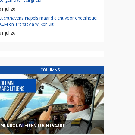
31 jul 26
Luchthavens Napels maand dicht voor onderhoud:
KLM en Transavia wijken uit
31 jul 26
COLUMNS
MIJNBOUW, EU EN LUCHTVAART