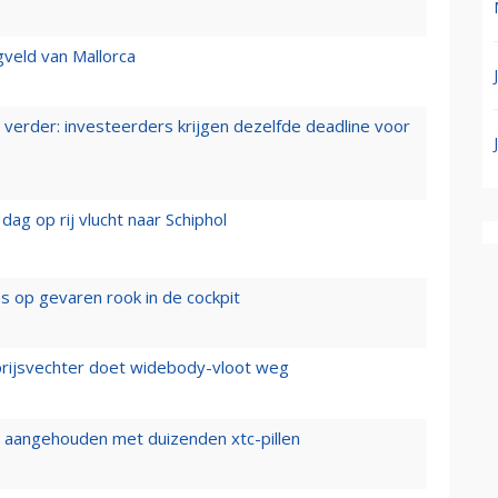
gveld van Mallorca
verder: investeerders krijgen dezelfde deadline voor
ag op rij vlucht naar Schiphol
es op gevaren rook in de cockpit
prijsvechter doet widebody-vloot weg
cht aangehouden met duizenden xtc-pillen