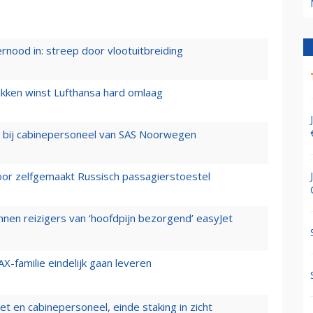
ernood in: streep door vlootuitbreiding
ukken winst Lufthansa hard omlaag
 bij cabinepersoneel van SAS Noorwegen
voor zelfgemaakt Russisch passagierstoestel
nen reizigers van ‘hoofdpijn bezorgend’ easyJet
X-familie eindelijk gaan leveren
t en cabinepersoneel, einde staking in zicht