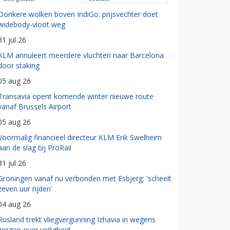
Donkere wolken boven IndiGo: prijsvechter doet
widebody-vloot weg
31 jul 26
KLM annuleert meerdere vluchten naar Barcelona
door staking
05 aug 26
Transavia opent komende winter nieuwe route
vanaf Brussels Airport
05 aug 26
Voormalig financieel directeur KLM Erik Swelheim
aan de slag bij ProRail
31 jul 26
Groningen vanaf nu verbonden met Esbjerg: 'scheelt
zeven uur rijden'
04 aug 26
Rusland trekt vliegvergunning Izhavia in wegens
zorgen over veiligheid