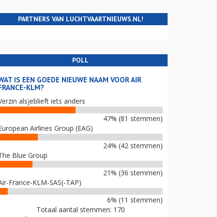
PARTNERS VAN LUCHTVAARTNIEUWS.NL!
POLL
WAT IS EEN GOEDE NIEUWE NAAM VOOR AIR
FRANCE-KLM?
Verzin alsjeblieft iets anders
47% (81 stemmen)
European Airlines Group (EAG)
24% (42 stemmen)
The Blue Group
21% (36 stemmen)
Air-France-KLM-SAS(-TAP)
6% (11 stemmen)
Totaal aantal stemmen: 170