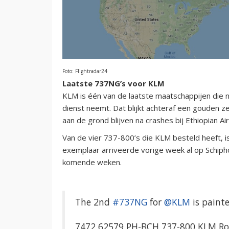
Foto: Flightradar24
Laatste 737NG’s voor KLM
KLM is één van de laatste maatschappijen die n
dienst neemt. Dat blijkt achteraf een gouden 
aan de grond blijven na crashes bij Ethiopian Airl
Van de vier 737-800’s die KLM besteld heeft,
exemplaar arriveerde vorige week al op Schiph
komende weken.
The 2nd
#737NG
for
@KLM
is painte
7472 62579 PH-BCH 737-800 KLM Roy