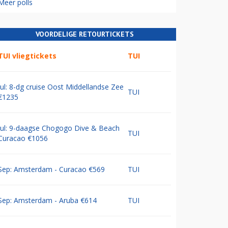
Meer polls
VOORDELIGE RETOURTICKETS
TUI vliegtickets
TUI
Jul: 8-dg cruise Oost Middellandse Zee
TUI
€1235
Jul: 9-daagse Chogogo Dive & Beach
TUI
Curacao €1056
Sep: Amsterdam - Curacao €569
TUI
Sep: Amsterdam - Aruba €614
TUI