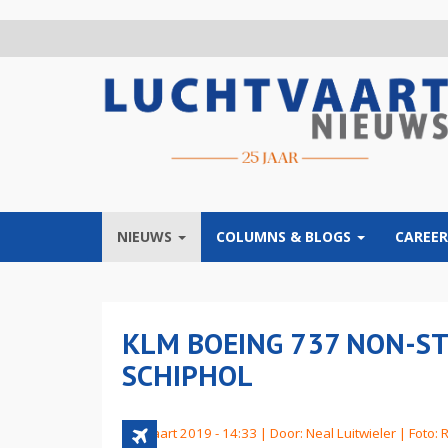
Overslaan
en
naar
de
inhoud
gaan
NIEUWS
COLUMNS & BLOGS
CAREER
KLM BOEING 737 NON-S
SCHIPHOL
28 maart 2019 - 14:33 | Door:
Neal Luitwieler
| Foto: 