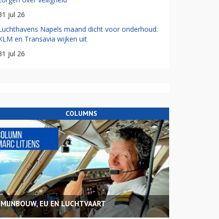
31 jul 26
Luchthavens Napels maand dicht voor onderhoud:
KLM en Transavia wijken uit
31 jul 26
COLUMNS
MIJNBOUW, EU EN LUCHTVAART