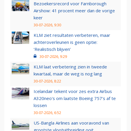
Bezoekersrecord voor Farnborough
Airshow: 41 procent meer dan de vorige
keer
30-07-2026, 9:30
KLM ziet resultaten verbeteren, maar
achteroverleunen is geen optie:
‘Realistisch blijven’
30-07-2026, 9:29
KLM laat verbetering zien in tweede
kwartaal, maar de weg is nog lang
30-07-2026, 8:22
Icelandair tekent voor zes extra Airbus
A320neo's om laatste Boeing 757's af te
lossen
30-07-2026, 6:52
US-Bangla Airlines aan vooravond van
grootste vlootuitbreiding ooit