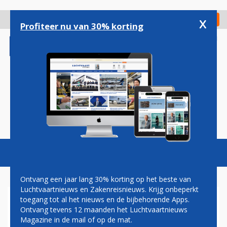
Overslaan
en
x
Digitaal Magazine
Registreer
Check in
naar
Profiteer nu van 30% korting
de
inhoud
gaan
Magazine
Podcasts
Vacatures
Toggl
naviga
Ontvang een jaar lang 30% korting op het beste van
Luchtvaartnieuws en Zakenreisnieuws. Krijg onbeperkt
toegang tot al het nieuws en de bijbehorende Apps.
KLM-DOELWIT AIR EUROPA
Ontvang tevens 12 maanden het Luchtvaartnieuws
STEVENT AF OP RECORDJAAR
Magazine in de mail of op de mat.