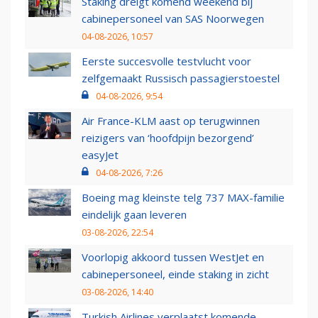
Staking dreigt komend weekend bij
cabinepersoneel van SAS Noorwegen
04-08-2026, 10:57
Eerste succesvolle testvlucht voor
zelfgemaakt Russisch passagierstoestel
04-08-2026, 9:54
Air France-KLM aast op terugwinnen
reizigers van ‘hoofdpijn bezorgend’
easyJet
04-08-2026, 7:26
Boeing mag kleinste telg 737 MAX-familie
eindelijk gaan leveren
03-08-2026, 22:54
Voorlopig akkoord tussen WestJet en
cabinepersoneel, einde staking in zicht
03-08-2026, 14:40
Turkish Airlines verplaatst komende