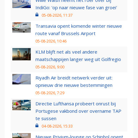
Willie Walsh neemt het roer over bij
IndiGo: 'op naar nieuwe fase van groei'
05-08-2026, 11:37
Transavia opent komende winter nieuwe
route vanaf Brussels Airport
05-08-2026, 10:46
KLM blijft net als veel andere
maatschappijen langer weg uit Golfregio
05-08-2026, 9:00
Riyadh Air breidt netwerk verder uit:
opnieuw drie nieuwe bestemmingen
05-08-2026, 7:29
Directie Lufthansa probeert onrust bij
Portugese vakbond over overname TAP
te sussen
04-08-2026, 15:33
Nieuwe Privium-lounge op Schiphol opent