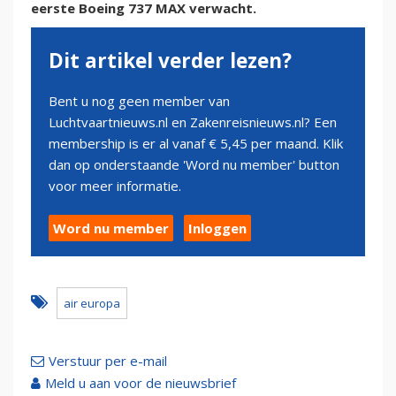
eerste Boeing 737 MAX verwacht.
Dit artikel verder lezen?
Bent u nog geen member van
Luchtvaartnieuws.nl en Zakenreisnieuws.nl? Een
membership is er al vanaf € 5,45 per maand. Klik
dan op onderstaande 'Word nu member' button
voor meer informatie.
Word nu member
Inloggen
air europa
Verstuur per e-mail
Meld u aan voor de nieuwsbrief