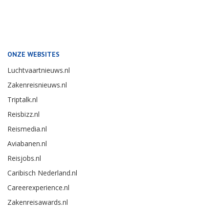
ONZE WEBSITES
Luchtvaartnieuws.nl
Zakenreisnieuws.nl
Triptalk.nl
Reisbizz.nl
Reismedia.nl
Aviabanen.nl
Reisjobs.nl
Caribisch Nederland.nl
Careerexperience.nl
Zakenreisawards.nl