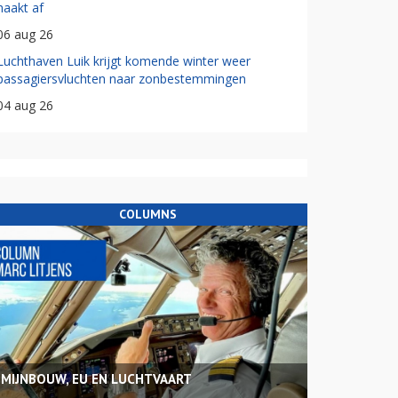
haakt af
06 aug 26
Luchthaven Luik krijgt komende winter weer
passagiersvluchten naar zonbestemmingen
04 aug 26
COLUMNS
MIJNBOUW, EU EN LUCHTVAART