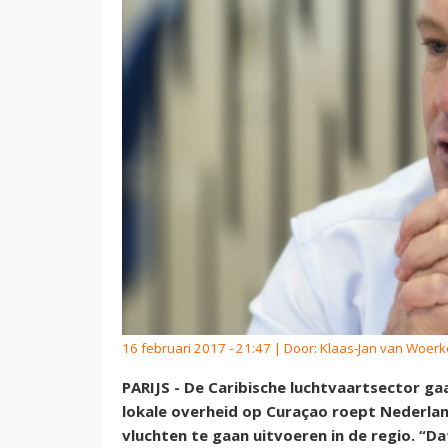
16 februari 2017 - 21:47 | Door:
Klaas-Jan van Woer
PARIJS - De Caribische luchtvaartsector ga
lokale overheid op Curaçao roept Nederland
vluchten te gaan uitvoeren in de regio. “Da