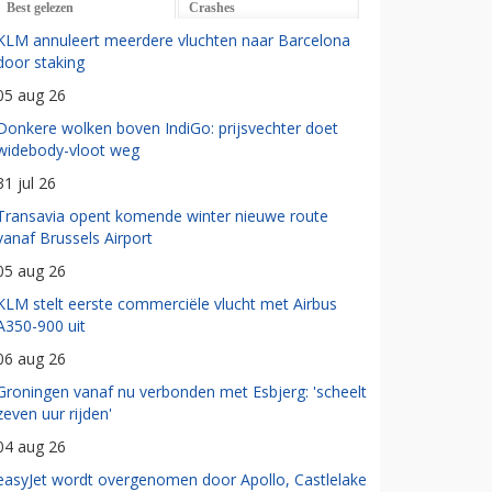
Best gelezen
Crashes
KLM annuleert meerdere vluchten naar Barcelona
door staking
05 aug 26
Donkere wolken boven IndiGo: prijsvechter doet
widebody-vloot weg
31 jul 26
Transavia opent komende winter nieuwe route
vanaf Brussels Airport
05 aug 26
KLM stelt eerste commerciële vlucht met Airbus
A350-900 uit
06 aug 26
Groningen vanaf nu verbonden met Esbjerg: 'scheelt
zeven uur rijden'
04 aug 26
easyJet wordt overgenomen door Apollo, Castlelake