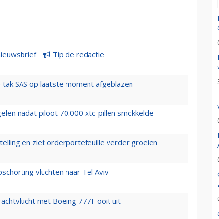
nieuwsbrief
Tip de redactie
 tak SAS op laatste moment afgeblazen
elen nadat piloot 70.000 xtc-pillen smokkelde
elling en ziet orderportefeuille verder groeien
chorting vluchten naar Tel Aviv
vrachtvlucht met Boeing 777F ooit uit