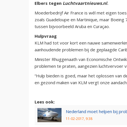
Elbers tegen
Luchtvaartnieuws.nl
.
Moederbedrijf Air France is wél met eigen toe
zoals Guadeloupe en Martinique, maar Boeing 
tussen bijvoorbeeld Aruba en Curaçao.
Hulpvraag
KLM had tot voor kort een nauwe samenwerking
aanhoudende problemen bij de geplaagde Caribi
Minister Rhuggenaath van Economische Ontwik
problemen te praten, aangezien luchtvervoer vi
“Hulp bieden is goed, maar het oplossen van de
en gezond maken van KLM vergt onze aandacht 
Lees ook:
Nederland moet helpen bij pro
11-02-2017, 9:38