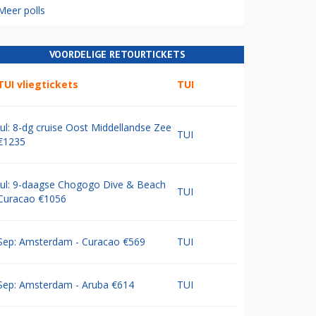
Meer polls
VOORDELIGE RETOURTICKETS
TUI vliegtickets
TUI
Jul: 8-dg cruise Oost Middellandse Zee
TUI
€1235
Jul: 9-daagse Chogogo Dive & Beach
TUI
Curacao €1056
Sep: Amsterdam - Curacao €569
TUI
Sep: Amsterdam - Aruba €614
TUI