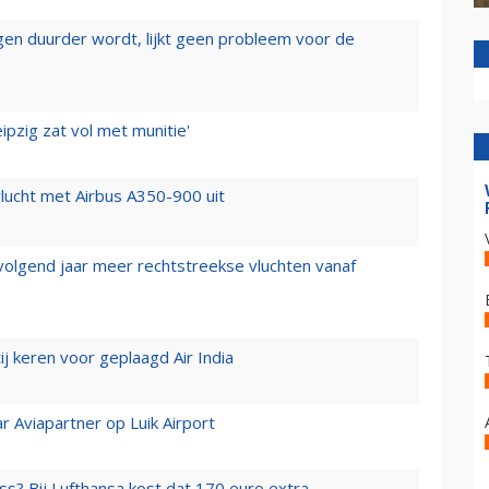
iegen duurder wordt, lijkt geen probleem voor de
ipzig zat vol met munitie'
lucht met Airbus A350-900 uit
 volgend jaar meer rechtstreekse vluchten vanaf
j keren voor geplaagd Air India
r Aviapartner op Luik Airport
ss? Bij Lufthansa kost dat 170 euro extra