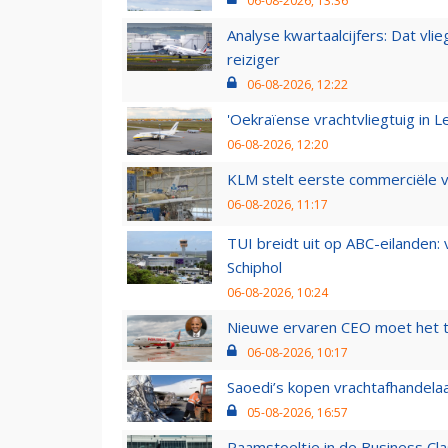
06-08-2026, 13:36
Analyse kwartaalcijfers: Dat vl
reiziger
06-08-2026, 12:22
'Oekraïense vrachtvliegtuig in Le
06-08-2026, 12:20
KLM stelt eerste commerciële v
06-08-2026, 11:17
TUI breidt uit op ABC-eilanden:
Schiphol
06-08-2026, 10:24
Nieuwe ervaren CEO moet het ti
06-08-2026, 10:17
Saoedi’s kopen vrachtafhandelaa
05-08-2026, 16:57
Raamstoeltje in de Business Cla