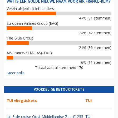
WAT IS EEN GOEDE NIEUWE NAAM VOOR AIR FRANCE-KLM?
Verzin alsjeblieft iets anders
47% (81 stemmen)
European Airlines Group (EAG)
24% (42 stemmen)
The Blue Group
21% (36 stemmen)
Air-France-KLM-SAS(-TAP)
6% (11 stemmen)
Totaal aantal stemmen: 170
Meer polls
VOORDELIGE RETOURTICKETS
TUI vliegtickets
TUI
Jul: 8-dg cruise Oost Middellandse Zee €1235
TUI