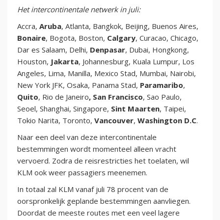
Het intercontinentale netwerk in juli:
Accra,
Aruba
, Atlanta, Bangkok, Beijing, Buenos Aires,
Bonaire
, Bogota, Boston,
Calgary
, Curacao, Chicago,
Dar es Salaam, Delhi,
Denpasar
, Dubai, Hongkong,
Houston,
Jakarta
, Johannesburg, Kuala Lumpur, Los
Angeles, Lima, Manilla, Mexico Stad, Mumbai, Nairobi,
New York JFK, Osaka, Panama Stad,
Paramaribo
,
Quito
, Rio de Janeiro
, San Francisco
, Sao Paulo,
Seoel, Shanghai, Singapore,
Sint Maarten
, Taipei,
Tokio Narita, Toronto,
Vancouver
,
Washington D.C
.
Naar een deel van deze intercontinentale
bestemmingen wordt momenteel alleen vracht
vervoerd. Zodra de reisrestricties het toelaten, wil
KLM ook weer passagiers meenemen.
In totaal zal KLM vanaf juli 78 procent van de
oorspronkelijk geplande bestemmingen aanvliegen.
Doordat de meeste routes met een veel lagere