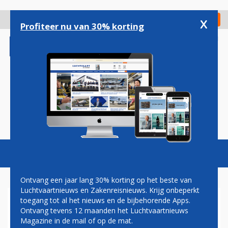
Overslaan
en
x
Digitaal Magazine
Registreer
Check in
naar
Profiteer nu van 30% korting
de
inhoud
gaan
Magazine
Podcasts
Vacatures
Toggl
naviga
Ontvang een jaar lang 30% korting op het beste van
Luchtvaartnieuws en Zakenreisnieuws. Krijg onbeperkt
toegang tot al het nieuws en de bijbehorende Apps.
KLM HERSTELT GROOT DEEL
Ontvang tevens 12 maanden het Luchtvaartnieuws
VAN NETWERK: DIT ZIJN DE
Magazine in de mail of op de mat.