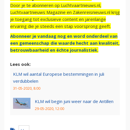
Door je te abonneren op Luchtvaartnieuws.nl,
Luchtvaartnieuws Magazine en Zakenreisnieuws.nl krijg
je toegang tot exclusieve content en jarenlange
ervaring die je steeds een stap voorsprong geeft.
Abonneer je vandaag nog en word onderdeel van
een gemeenschap die waarde hecht aan kwaliteit,
betrouwbaarheid en échte journalistiek.
Lees ook:
KLM wil aantal Europese bestemmingen in juli
verdubbelen
31-05-2020, 8:00
KLM wil begin juni weer naar de Antillen
29-05-2020, 12:00