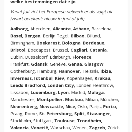
welke bestemmingen dat zijn.
Vanaf juli ziet het Europese netwerk er als volgt uit
(zwart betekent: nieuw in juni of juli)
Aalborg
, Aberdeen,
Alicante
,
Athene
, Barcelona,
Basel
,
Bergen
, Berlijn Tegel,
Bilbao
, Billund,
Birmingham,
Boekarest
,
Bologna
,
Bordeaux
,
Bristol
, Boedapest, Brussel,
Cagliari
,
Catania
,
Dublin, Düsseldorf, Edinburgh,
Florence
,
Frankfurt,
Gdansk
, Genève,
Genua
,
Glasgow
,
Gothenburg, Hamburg,
Hannover
, Helsinki,
Ibiza,
Inverness
,
Istanbul
,
Kiev
, Kopenhagen,
Krakau
,
Leeds Bradford, Londen City
, Londen Heathrow,
Lissabon,
Luxemburg
,
Lyon
, Madrid,
Malaga
,
Manchester,
Montpellier
,
Moskou
, Milaan, München,
Neurenberg
,
Newcastle
,
Nice
, Oslo, Parijs,
Porto
,
Praag, Rome,
St. Petersburg
,
Split, Stavanger
,
Stockholm, Stuttgart,
Toulouse
,
Trondheim
,
Valencia
,
Venetië
, Warschau, Wenen,
Zagreb
, Zürich.