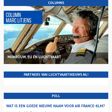
COLUMNS
MIJNBOUW, EU EN LUCHTVAART
PARTNERS VAN LUCHTVAARTNIEUWS.NL!
POLL
WAT IS EEN GOEDE NIEUWE NAAM VOOR AIR FRANCE-KLM?