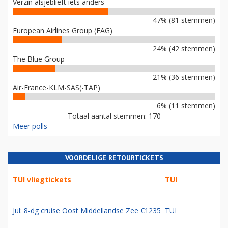
Verzin alsjeblieft iets anders
47% (81 stemmen)
European Airlines Group (EAG)
24% (42 stemmen)
The Blue Group
21% (36 stemmen)
Air-France-KLM-SAS(-TAP)
6% (11 stemmen)
Totaal aantal stemmen: 170
Meer polls
VOORDELIGE RETOURTICKETS
TUI vliegtickets
TUI
Jul: 8-dg cruise Oost Middellandse Zee €1235
TUI