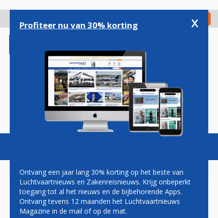
Overslaan
en
x
Digitaal Magazine
Registreer
Check in
naar
Profiteer nu van 30% korting
de
inhoud
gaan
Magazine
Podcasts
Vacatures
Toggl
naviga
Ontvang een jaar lang 30% korting op het beste van
Luchtvaartnieuws en Zakenreisnieuws. Krijg onbeperkt
toegang tot al het nieuws en de bijbehorende Apps.
KLM MET FOKKER 70 VAN
Ontvang tevens 12 maanden het Luchtvaartnieuws
ROTTERDAM NAAR
Magazine in de mail of op de mat.