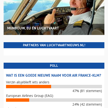
MIJNBOUW, EU EN LUCHTVAART
PARTNERS VAN LUCHTVAARTNIEUWS.NL!
POLL
WAT IS EEN GOEDE NIEUWE NAAM VOOR AIR FRANCE-KLM?
Verzin alsjeblieft iets anders
47% (81 stemmen)
European Airlines Group (EAG)
24% (42 stemmen)