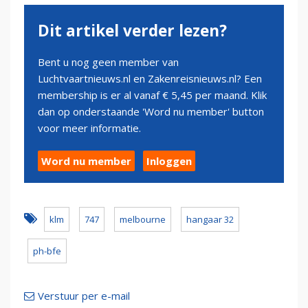
Dit artikel verder lezen?
Bent u nog geen member van
Luchtvaartnieuws.nl en Zakenreisnieuws.nl? Een
membership is er al vanaf € 5,45 per maand. Klik
dan op onderstaande 'Word nu member' button
voor meer informatie.
Word nu member
Inloggen
klm
747
melbourne
hangaar 32
ph-bfe
Verstuur per e-mail