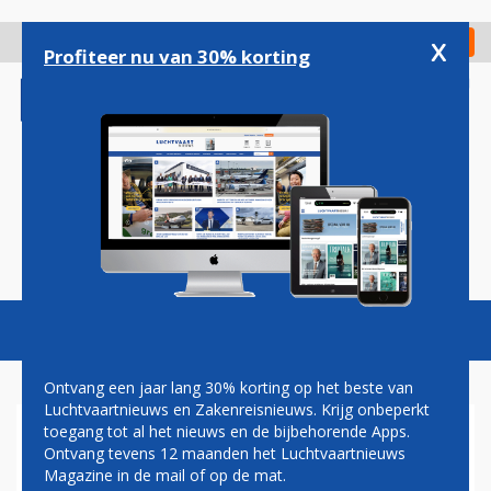
Overslaan
en
x
Digitaal Magazine
Registreer
Check in
naar
Profiteer nu van 30% korting
de
inhoud
gaan
Magazine
Podcasts
Vacatures
Toggl
naviga
Ontvang een jaar lang 30% korting op het beste van
Luchtvaartnieuws en Zakenreisnieuws. Krijg onbeperkt
toegang tot al het nieuws en de bijbehorende Apps.
KLM NEEMT AFSCHEID VAN
Ontvang tevens 12 maanden het Luchtvaartnieuws
BOEING 747 'MELBOURNE'
Magazine in de mail of op de mat.