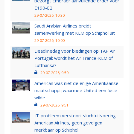
bezorgt Embraer aanvullende order voor
E190-E2
29-07-2026, 10:30
Saudi Arabian Airlines breidt
samenwerking met KLM op Schiphol uit
29-07-2026, 10:00
Deadlinedag voor biedingen op TAP Air
Portugal: wordt het Air France-KLM of
Lufthansa?
29-07-2026, 9:59
American was niet de enige Amerikaanse
maatschappij waarmee United een fusie
wilde
29-07-2026, 9:51
IT-probleem verstoort vluchtuitvoering
American Airlines, geen gevolgen
merkbaar op Schiphol