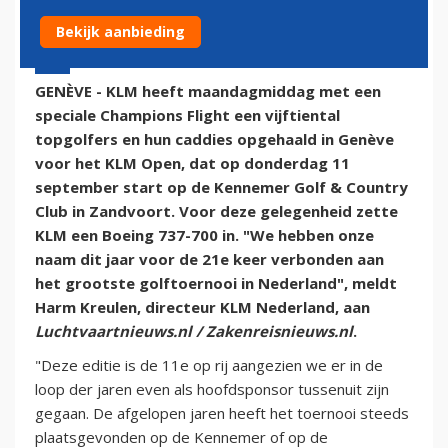
Bekijk aanbieding
8 september 2014 - 17:33 | Door:
Rob Somsen
GENÈVE - KLM heeft maandagmiddag met een
speciale Champions Flight een vijftiental
topgolfers en hun caddies opgehaald in Genève
voor het KLM Open, dat op donderdag 11
september start op de Kennemer Golf & Country
Club in Zandvoort. Voor deze gelegenheid zette
KLM een Boeing 737-700 in. "We hebben onze
naam dit jaar voor de 21e keer verbonden aan
het grootste golftoernooi in Nederland", meldt
Harm Kreulen, directeur KLM Nederland, aan
Luchtvaartnieuws.nl / Zakenreisnieuws.nl
.
"Deze editie is de 11e op rij aangezien we er in de
loop der jaren even als hoofdsponsor tussenuit zijn
gegaan. De afgelopen jaren heeft het toernooi steeds
plaatsgevonden op de Kennemer of op de