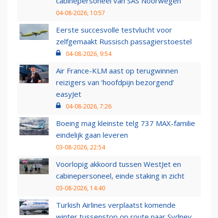
cabinepersoneel van SAS Noorwegen
04-08-2026, 10:57
Eerste succesvolle testvlucht voor
zelfgemaakt Russisch passagierstoestel
04-08-2026, 9:54
Air France-KLM aast op terugwinnen
reizigers van ‘hoofdpijn bezorgend’
easyJet
04-08-2026, 7:26
Boeing mag kleinste telg 737 MAX-familie
eindelijk gaan leveren
03-08-2026, 22:54
Voorlopig akkoord tussen WestJet en
cabinepersoneel, einde staking in zicht
03-08-2026, 14:40
Turkish Airlines verplaatst komende
winter tussenstop op route naar Sydney