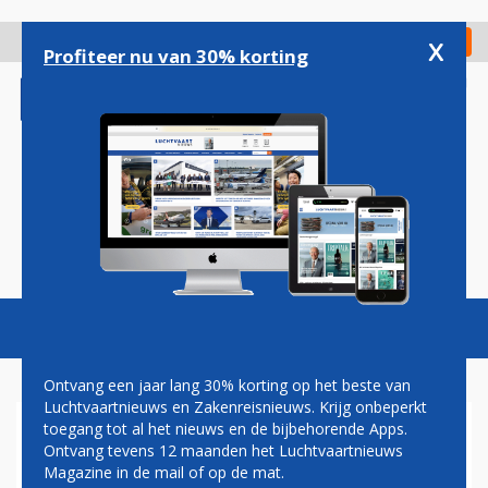
Overslaan
en
x
Digitaal Magazine
Registreer
Check in
naar
Profiteer nu van 30% korting
de
inhoud
gaan
Magazine
Podcasts
Vacatures
Toggl
naviga
Ontvang een jaar lang 30% korting op het beste van
Luchtvaartnieuws en Zakenreisnieuws. Krijg onbeperkt
toegang tot al het nieuws en de bijbehorende Apps.
KLM OPEN 2014 VAN START
Ontvang tevens 12 maanden het Luchtvaartnieuws
GEGAAN IN GENÈVE
Magazine in de mail of op de mat.