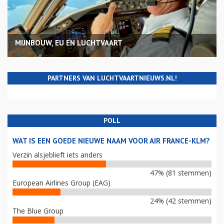
MIJNBOUW, EU EN LUCHTVAART
PARTNERS VAN LUCHTVAARTNIEUWS.NL!
POLL
WAT IS EEN GOEDE NIEUWE NAAM VOOR AIR FRANCE-KLM?
Verzin alsjeblieft iets anders
47% (81 stemmen)
European Airlines Group (EAG)
24% (42 stemmen)
The Blue Group