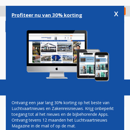
Overslaan
en
x
Digitaal Magazine
Registreer
Check in
naar
Profiteer nu van 30% korting
de
inhoud
gaan
Magazine
Podcasts
Vacatures
Toggl
naviga
Ontvang een jaar lang 30% korting op het beste van
Luchtvaartnieuws en Zakenreisnieuws. Krijg onbeperkt
toegang tot al het nieuws en de bijbehorende Apps.
KLM OVERGENOMEN DOOR
Ontvang tevens 12 maanden het Luchtvaartnieuws
AIR FRANCE
Magazine in de mail of op de mat.