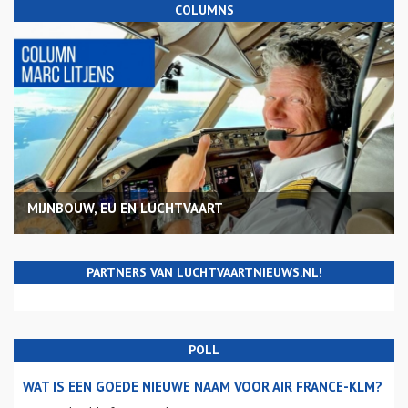
COLUMNS
MIJNBOUW, EU EN LUCHTVAART
PARTNERS VAN LUCHTVAARTNIEUWS.NL!
POLL
WAT IS EEN GOEDE NIEUWE NAAM VOOR AIR FRANCE-KLM?