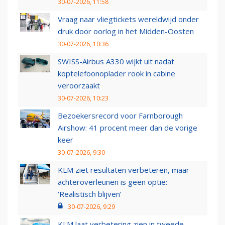
30-07-2026, 11:58
Vraag naar vliegtickets wereldwijd onder
druk door oorlog in het Midden-Oosten
30-07-2026, 10:36
SWISS-Airbus A330 wijkt uit nadat
koptelefoonoplader rook in cabine
veroorzaakt
30-07-2026, 10:23
Bezoekersrecord voor Farnborough
Airshow: 41 procent meer dan de vorige
keer
30-07-2026, 9:30
KLM ziet resultaten verbeteren, maar
achteroverleunen is geen optie:
‘Realistisch blijven’
30-07-2026, 9:29
KLM laat verbetering zien in tweede