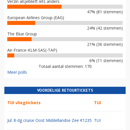
Verzin alsjeblieft iets anders
47% (81 stemmen)
European Airlines Group (EAG)
24% (42 stemmen)
The Blue Group
21% (36 stemmen)
Air-France-KLM-SAS(-TAP)
6% (11 stemmen)
Totaal aantal stemmen: 170
Meer polls
VOORDELIGE RETOURTICKETS
TUI vliegtickets
TUI
Jul: 8-dg cruise Oost Middellandse Zee €1235
TUI