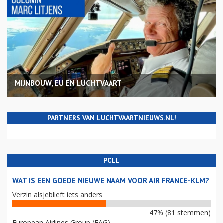
MIJNBOUW, EU EN LUCHTVAART
PARTNERS VAN LUCHTVAARTNIEUWS.NL!
POLL
WAT IS EEN GOEDE NIEUWE NAAM VOOR AIR FRANCE-KLM?
Verzin alsjeblieft iets anders
47% (81 stemmen)
European Airlines Group (EAG)