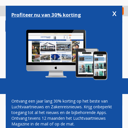
Overslaan
en
x
Digitaal Magazine
Registreer
Check in
naar
Profiteer nu van 30% korting
de
inhoud
gaan
Magazine
Podcasts
Vacatures
Toggl
naviga
Ontvang een jaar lang 30% korting op het beste van
Luchtvaartnieuws en Zakenreisnieuws. Krijg onbeperkt
toegang tot al het nieuws en de bijbehorende Apps.
KLM-PARTNER DELTA WIL
Ontvang tevens 12 maanden het Luchtvaartnieuws
SAMENWERKEN MET ITA,
Magazine in de mail of op de mat.