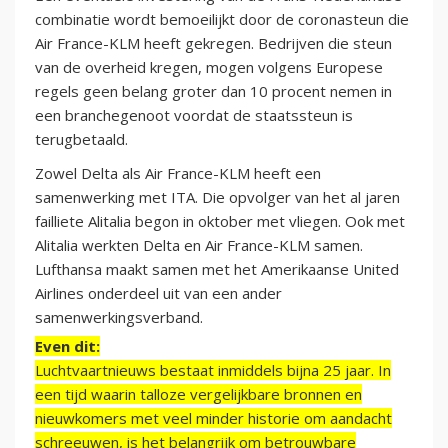
combinatie wordt bemoeilijkt door de coronasteun die
Air France-KLM heeft gekregen. Bedrijven die steun
van de overheid kregen, mogen volgens Europese
regels geen belang groter dan 10 procent nemen in
een branchegenoot voordat de staatssteun is
terugbetaald.
Zowel Delta als Air France-KLM heeft een
samenwerking met ITA. Die opvolger van het al jaren
failliete Alitalia begon in oktober met vliegen. Ook met
Alitalia werkten Delta en Air France-KLM samen.
Lufthansa maakt samen met het Amerikaanse United
Airlines onderdeel uit van een ander
samenwerkingsverband.
Even dit:
Luchtvaartnieuws bestaat inmiddels bijna 25 jaar. In
een tijd waarin talloze vergelijkbare bronnen en
nieuwkomers met veel minder historie om aandacht
schreeuwen, is het belangrijk om betrouwbare