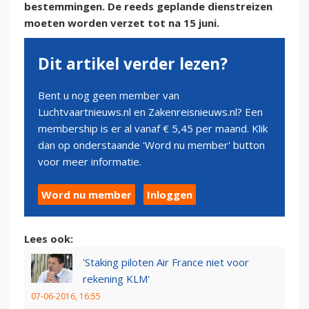
bestemmingen. De reeds geplande dienstreizen
moeten worden verzet tot na 15 juni.
Dit artikel verder lezen?
Bent u nog geen member van
Luchtvaartnieuws.nl en Zakenreisnieuws.nl? Een
membership is er al vanaf € 5,45 per maand. Klik
dan op onderstaande 'Word nu member' button
voor meer informatie.
Word nu member
Inloggen
Lees ook:
'Staking piloten Air France niet voor
rekening KLM'
07-06-2016, 16:55