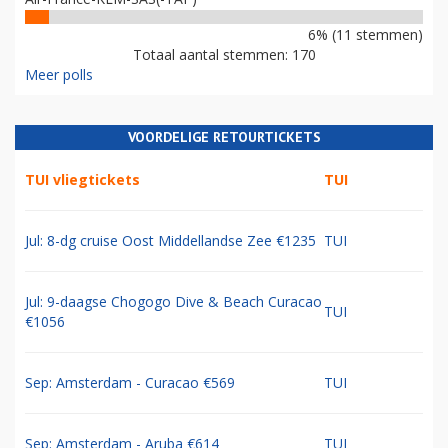
6% (11 stemmen)
Totaal aantal stemmen: 170
Meer polls
VOORDELIGE RETOURTICKETS
TUI vliegtickets
TUI
Jul: 8-dg cruise Oost Middellandse Zee €1235
TUI
Jul: 9-daagse Chogogo Dive & Beach Curacao
TUI
€1056
Sep: Amsterdam - Curacao €569
TUI
Sep: Amsterdam - Aruba €614
TUI