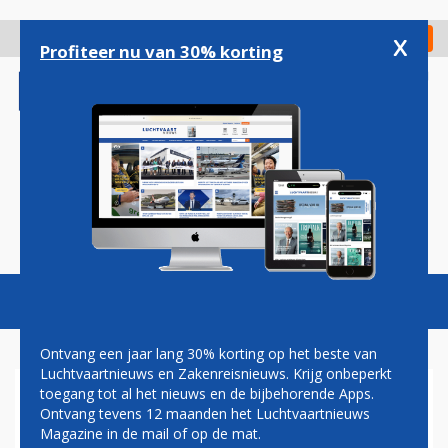
Overslaan
en
x
Digitaal Magazine
Registreer
Check in
naar
Profiteer nu van 30% korting
de
inhoud
gaan
Magazine
Podcasts
Vacatures
Toggl
naviga
Ontvang een jaar lang 30% korting op het beste van
Luchtvaartnieuws en Zakenreisnieuws. Krijg onbeperkt
toegang tot al het nieuws en de bijbehorende Apps.
'KLM-PERSONEEL MAG NIET
Ontvang tevens 12 maanden het Luchtvaartnieuws
NAAR FRANKRIJK VLIEGEN'
Magazine in de mail of op de mat.