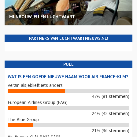
MIJNBOUW, EU EN LUCHTVAART
PARTNERS VAN LUCHTVAARTNIEUWS.NL!
POLL
WAT IS EEN GOEDE NIEUWE NAAM VOOR AIR FRANCE-KLM?
Verzin alsjeblieft iets anders
47% (81 stemmen)
European Airlines Group (EAG)
24% (42 stemmen)
The Blue Group
21% (36 stemmen)
Air-France-KLM-SAS(-TAP)