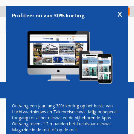
Overslaan
en
x
Digitaal Magazine
Registreer
Check in
naar
Profiteer nu van 30% korting
de
inhoud
gaan
Magazine
Podcasts
Vacatures
Toggl
naviga
Ontvang een jaar lang 30% korting op het beste van
Luchtvaartnieuws en Zakenreisnieuws. Krijg onbeperkt
toegang tot al het nieuws en de bijbehorende Apps.
KLM PERSONEEL SAMEN MET
Ontvang tevens 12 maanden het Luchtvaartnieuws
TUIFLY COLLEGA'S IN
Magazine in de mail of op de mat.