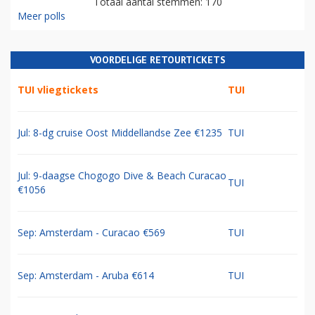
Totaal aantal stemmen: 170
Meer polls
VOORDELIGE RETOURTICKETS
TUI vliegtickets
TUI
Jul: 8-dg cruise Oost Middellandse Zee €1235
TUI
Jul: 9-daagse Chogogo Dive & Beach Curacao
TUI
€1056
Sep: Amsterdam - Curacao €569
TUI
Sep: Amsterdam - Aruba €614
TUI