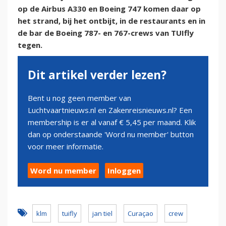
op de Airbus A330 en Boeing 747 komen daar op
het strand, bij het ontbijt, in de restaurants en in
de bar de Boeing 787- en 767-crews van TUIfly
tegen.
Dit artikel verder lezen?
Bent u nog geen member van
Luchtvaartnieuws.nl en Zakenreisnieuws.nl? Een
membership is er al vanaf € 5,45 per maand. Klik
dan op onderstaande 'Word nu member' button
voor meer informatie.
Word nu member
Inloggen
klm
tuifly
jan tiel
Curaçao
crew