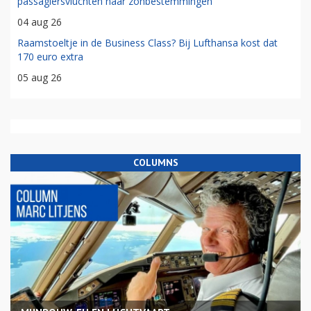
passagiersvluchten naar zonbestemmingen
04 aug 26
Raamstoeltje in de Business Class? Bij Lufthansa kost dat
170 euro extra
05 aug 26
COLUMNS