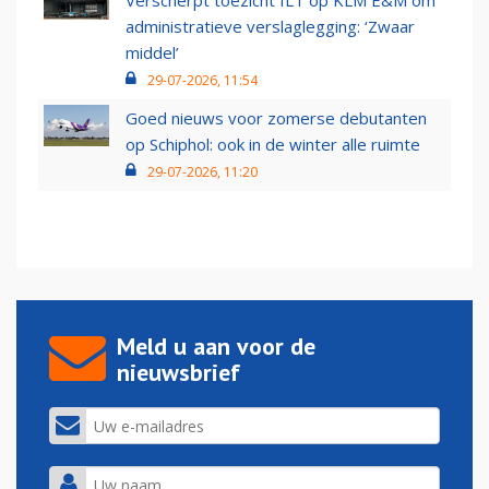
Verscherpt toezicht ILT op KLM E&M om
administratieve verslaglegging: ‘Zwaar
middel’
29-07-2026, 11:54
Goed nieuws voor zomerse debutanten
op Schiphol: ook in de winter alle ruimte
29-07-2026, 11:20
Meld u aan voor de
nieuwsbrief