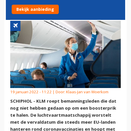
BOOSTERPRIK TE HALEN
Bekijk aanbieding
19 januari 2022 - 11:22 | Door:
Klaas-Jan van Woerkom
SCHIPHOL - KLM roept bemanningsleden die dat
nog niet hebben gedaan op om een boosterprik
te halen. De luchtvaartmaatschappij worstelt
met de vervaldatum die steeds meer EU-landen
hanteren rond coronavaccinaties en hoopt met