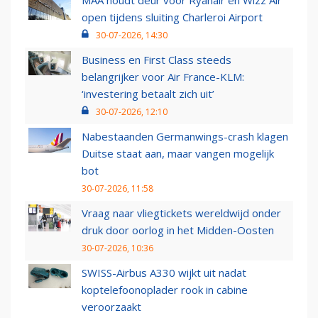
MAA houdt deur voor Ryanair en Wizz Air
open tijdens sluiting Charleroi Airport
30-07-2026, 14:30
Business en First Class steeds
belangrijker voor Air France-KLM:
‘investering betaalt zich uit’
30-07-2026, 12:10
Nabestaanden Germanwings-crash klagen
Duitse staat aan, maar vangen mogelijk
bot
30-07-2026, 11:58
Vraag naar vliegtickets wereldwijd onder
druk door oorlog in het Midden-Oosten
30-07-2026, 10:36
SWISS-Airbus A330 wijkt uit nadat
koptelefoonoplader rook in cabine
veroorzaakt