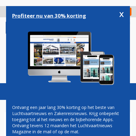
Overslaan
en
x
Digitaal Magazine
Registreer
Check in
naar
Profiteer nu van 30% korting
de
inhoud
gaan
Magazine
Podcasts
Vacatures
Toggl
naviga
Ontvang een jaar lang 30% korting op het beste van
Luchtvaartnieuws en Zakenreisnieuws. Krijg onbeperkt
toegang tot al het nieuws en de bijbehorende Apps.
KLM ROEPT
Ontvang tevens 12 maanden het Luchtvaartnieuws
BEMANNINGSLEDEN OP OM
Magazine in de mail of op de mat.