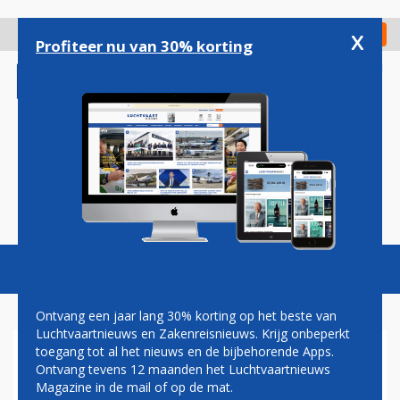
Overslaan
en
x
Digitaal Magazine
Registreer
Check in
naar
Profiteer nu van 30% korting
de
inhoud
gaan
Magazine
Podcasts
Vacatures
Toggl
naviga
Ontvang een jaar lang 30% korting op het beste van
Luchtvaartnieuws en Zakenreisnieuws. Krijg onbeperkt
toegang tot al het nieuws en de bijbehorende Apps.
KLM: STAKING KLEINE GROEP
Ontvang tevens 12 maanden het Luchtvaartnieuws
DUPEERT DUIZENDEN
Magazine in de mail of op de mat.