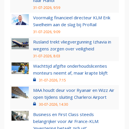
naar Hanoi
31-07-2026, 9:59
Voormalig financieel directeur KLM Erik
Swelheim aan de slag bij ProRail
31-07-2026, 9:09
Rusland trekt vliegvergunning Izhavia in
wegens zorgen over veiligheid
31-07-2026, 8:03
Wachttijd afgifte onderhoudslicenties
monteurs neemt af, maar krapte blijft
31-07-2026, 7:15
MAA houdt deur voor Ryanair en Wizz Air
open tijdens sluiting Charleroi Airport
30-07-2026, 14:30
Business en First Class steeds
belangrijker voor Air France-KLM:
‘investering betaalt zich uit’