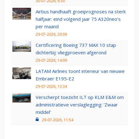
30-07-2026, 6:30
Airbus handhaaft groeiprognoses na sterk
halfjaar: eind volgend jaar 75 A320neo’s
per maand
29-07-2026, 20:09
Certificering Boeing 737 MAX 10 stap
dichterbij: vliegproeven afgerond
29-07-2026, 14:09
LATAM Airlines toont interieur van nieuwe
Embraer E195-E2
29-07-2026, 13:34
Verscherpt toezicht ILT op KLM E&M om
administratieve verslaglegging: ‘Zwaar
middel’
29-07-2026, 11:54