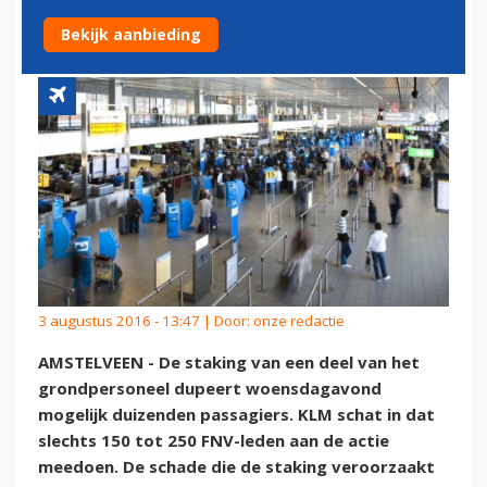
PASSAGIERS
Bekijk aanbieding
3 augustus 2016 - 13:47 | Door:
onze redactie
AMSTELVEEN - De staking van een deel van het
grondpersoneel dupeert woensdagavond
mogelijk duizenden passagiers. KLM schat in dat
slechts 150 tot 250 FNV-leden aan de actie
meedoen. De schade die de staking veroorzaakt