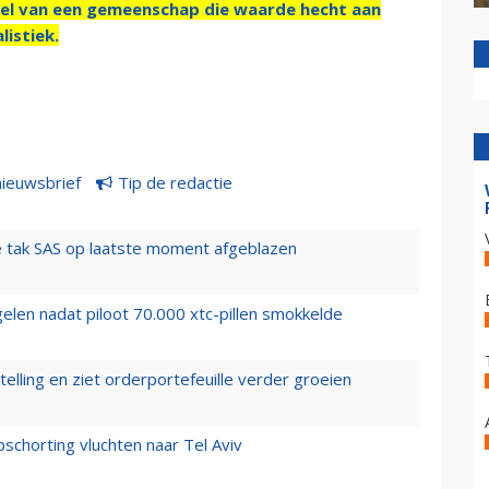
el van een gemeenschap die waarde hecht aan
listiek.
nieuwsbrief
Tip de redactie
 tak SAS op laatste moment afgeblazen
elen nadat piloot 70.000 xtc-pillen smokkelde
elling en ziet orderportefeuille verder groeien
chorting vluchten naar Tel Aviv