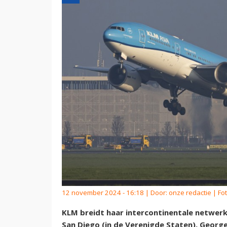
12 november 2024 - 16:18 | Door:
onze redactie
| Fo
KLM breidt haar intercontinentale netwerk 
San Diego (in de Verenigde Staten), Georg