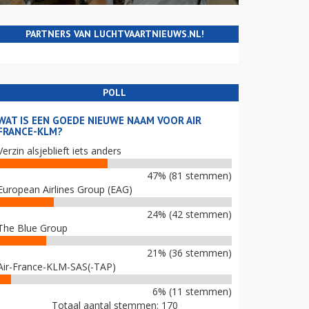
PARTNERS VAN LUCHTVAARTNIEUWS.NL!
POLL
WAT IS EEN GOEDE NIEUWE NAAM VOOR AIR
FRANCE-KLM?
Verzin alsjeblieft iets anders
47% (81 stemmen)
European Airlines Group (EAG)
24% (42 stemmen)
The Blue Group
21% (36 stemmen)
Air-France-KLM-SAS(-TAP)
6% (11 stemmen)
Totaal aantal stemmen: 170