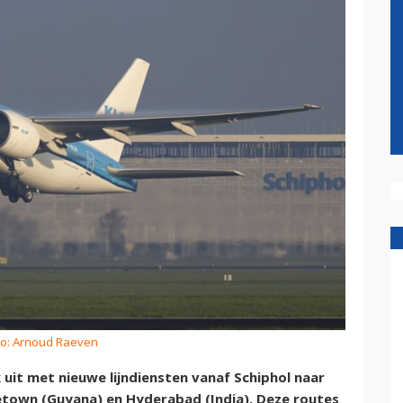
to: Arnoud Raeven
uit met nieuwe lijndiensten vanaf Schiphol naar
etown (Guyana) en Hyderabad (India). Deze routes