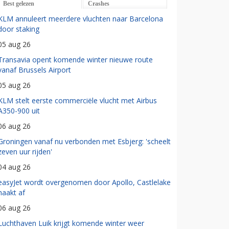
Best gelezen
Crashes
KLM annuleert meerdere vluchten naar Barcelona
door staking
05 aug 26
Transavia opent komende winter nieuwe route
vanaf Brussels Airport
05 aug 26
KLM stelt eerste commerciële vlucht met Airbus
A350-900 uit
06 aug 26
Groningen vanaf nu verbonden met Esbjerg: 'scheelt
zeven uur rijden'
04 aug 26
easyJet wordt overgenomen door Apollo, Castlelake
haakt af
06 aug 26
Luchthaven Luik krijgt komende winter weer