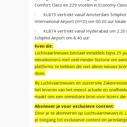
Comfort Class en 229 stoelen in Economy Class
· KL873 vertrekt vanaf Amsterdam Schiphol Ai
International Airport (HYD) om 00.30 uur lokale t
· KL874 vertrekt vanaf Hyderabad om 2.20 uur
Schiphol Airport om 8.40 uur.
Even dit:
Luchtvaartnieuws bestaat inmiddels bijna 25 jaa
nieuwkomers met veel minder historie om aand
platforms te hebben die niet alleen nieuws bre
doen.
Bij Luchtvaartnieuws en zustersite Zakenreisn
het leveren van het meest actuele en onafhankel
maakt ons een onmisbare bron voor lezers die g
Abonneer je voor exclusieve content:
Door je te abonneren op Luchtvaartnieuws.nl, 
je toegang tot exclusieve content en jarenlang