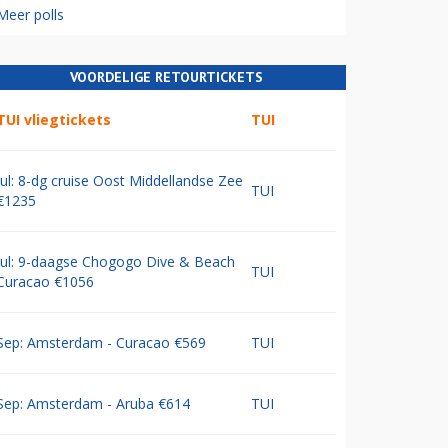
Meer polls
VOORDELIGE RETOURTICKETS
TUI vliegtickets
TUI
Jul: 8-dg cruise Oost Middellandse Zee
TUI
€1235
Jul: 9-daagse Chogogo Dive & Beach
TUI
Curacao €1056
Sep: Amsterdam - Curacao €569
TUI
Sep: Amsterdam - Aruba €614
TUI