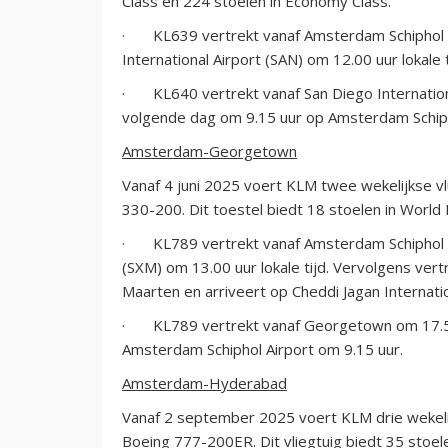
Class en 224 stoelen in Economy Class.
· KL639 vertrekt vanaf Amsterdam Schiphol Ai
International Airport (SAN) om 12.00 uur lokale t
· KL640 vertrekt vanaf San Diego International
volgende dag om 9.15 uur op Amsterdam Schiph
Amsterdam-Georgetown
Vanaf 4 juni 2025 voert KLM twee wekelijkse v
330-200. Dit toestel biedt 18 stoelen in World
· KL789 vertrekt vanaf Amsterdam Schiphol Ai
(SXM) om 13.00 uur lokale tijd. Vervolgens vertr
Maarten en arriveert op Cheddi Jagan Internatio
· KL789 vertrekt vanaf Georgetown om 17.55 l
Amsterdam Schiphol Airport om 9.15 uur.
Amsterdam-Hyderabad
Vanaf 2 september 2025 voert KLM drie wekelij
Boeing 777-200ER. Dit vliegtuig biedt 35 stoel