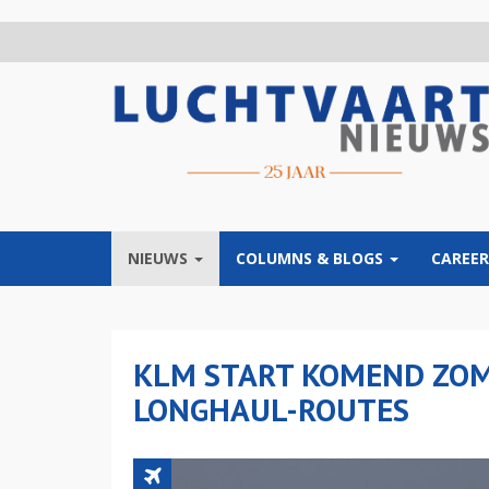
Overslaan
en
naar
de
inhoud
gaan
NIEUWS
COLUMNS & BLOGS
CAREER
KLM START KOMEND ZOM
LONGHAUL-ROUTES