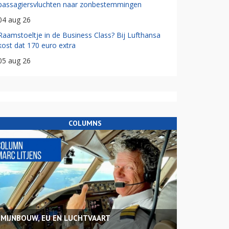
passagiersvluchten naar zonbestemmingen
04 aug 26
Raamstoeltje in de Business Class? Bij Lufthansa
kost dat 170 euro extra
05 aug 26
COLUMNS
MIJNBOUW, EU EN LUCHTVAART