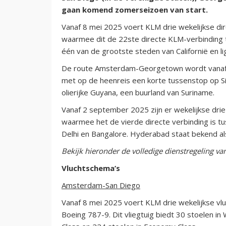
gaan komend zomerseizoen van start.
Vanaf 8 mei 2025 voert KLM drie wekelijkse di
waarmee dit de 22ste directe KLM-verbinding 
één van de grootste steden van Californië en l
De route Amsterdam-Georgetown wordt vanaf 4
met op de heenreis een korte tussenstop op S
olierijke Guyana, een buurland van Suriname.
Vanaf 2 september 2025 zijn er wekelijkse dr
waarmee het de vierde directe verbinding is t
Delhi en Bangalore. Hyderabad staat bekend al
Bekijk hieronder de volledige dienstregeling va
Vluchtschema’s
Amsterdam-San Diego
Vanaf 8 mei 2025 voert KLM drie wekelijkse vl
Boeing 787-9. Dit vliegtuig biedt 30 stoelen i