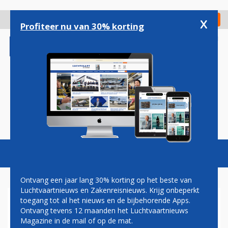
Overslaan
en
x
Digitaal Magazine
Registreer
Check in
naar
Profiteer nu van 30% korting
de
inhoud
gaan
Magazine
Podcasts
Vacatures
Toggl
naviga
Ontvang een jaar lang 30% korting op het beste van
Luchtvaartnieuws en Zakenreisnieuws. Krijg onbeperkt
toegang tot al het nieuws en de bijbehorende Apps.
KLM START RENOVATIE ICA
Ontvang tevens 12 maanden het Luchtvaartnieuws
CROWN LOUNGE
Magazine in de mail of op de mat.