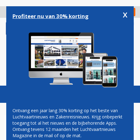
Overslaan
en
x
Digitaal Magazine
Registreer
Check in
naar
Profiteer nu van 30% korting
de
inhoud
gaan
Magazine
Podcasts
Vacatures
Toggl
naviga
Ontvang een jaar lang 30% korting op het beste van
Luchtvaartnieuws en Zakenreisnieuws. Krijg onbeperkt
toegang tot al het nieuws en de bijbehorende Apps.
KLM ZEVENTIG JAAR ACTIEF
Ontvang tevens 12 maanden het Luchtvaartnieuws
OP RIO DE JANEIRO
Magazine in de mail of op de mat.