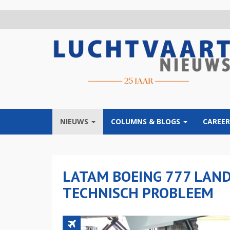
Overslaan
en
naar
de
inhoud
gaan
NIEUWS
COLUMNS & BLOGS
CAREER
LATAM BOEING 777 LAN
TECHNISCH PROBLEEM