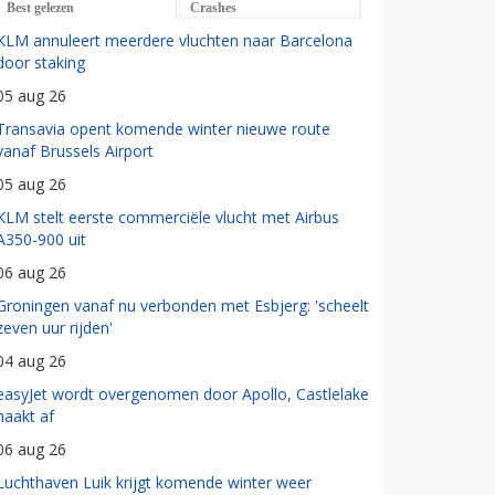
Best gelezen
Crashes
KLM annuleert meerdere vluchten naar Barcelona
door staking
05 aug 26
Transavia opent komende winter nieuwe route
vanaf Brussels Airport
05 aug 26
KLM stelt eerste commerciële vlucht met Airbus
A350-900 uit
06 aug 26
Groningen vanaf nu verbonden met Esbjerg: 'scheelt
zeven uur rijden'
04 aug 26
easyJet wordt overgenomen door Apollo, Castlelake
haakt af
06 aug 26
Luchthaven Luik krijgt komende winter weer