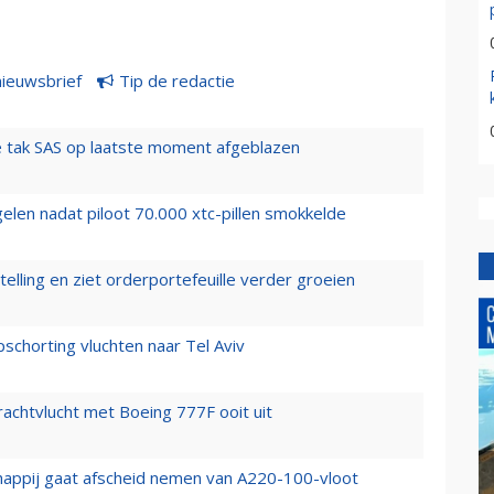
nieuwsbrief
Tip de redactie
 tak SAS op laatste moment afgeblazen
elen nadat piloot 70.000 xtc-pillen smokkelde
elling en ziet orderportefeuille verder groeien
chorting vluchten naar Tel Aviv
vrachtvlucht met Boeing 777F ooit uit
happij gaat afscheid nemen van A220-100-vloot