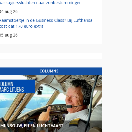
passagiersvluchten naar zonbestemmingen
04 aug 26
Raamstoeltje in de Business Class? Bij Lufthansa
kost dat 170 euro extra
05 aug 26
COLUMNS
MIJNBOUW, EU EN LUCHTVAART