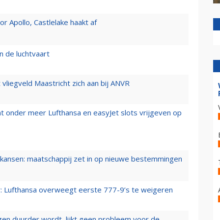
 Apollo, Castlelake haakt af
n de luchtvaart
t vliegveld Maastricht zich aan bij ANVR
t onder meer Lufthansa en easyJet slots vrijgeven op
ansen: maatschappij zet in op nieuwe bestemmingen
er: Lufthansa overweegt eerste 777-9’s te weigeren
iegen duurder wordt, lijkt geen probleem voor de