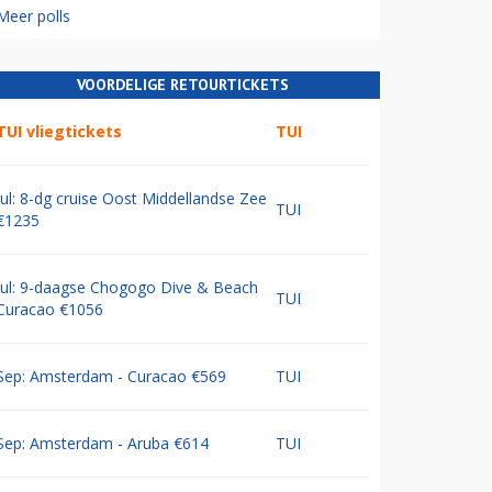
Meer polls
VOORDELIGE RETOURTICKETS
TUI vliegtickets
TUI
Jul: 8-dg cruise Oost Middellandse Zee
TUI
€1235
Jul: 9-daagse Chogogo Dive & Beach
TUI
Curacao €1056
Sep: Amsterdam - Curacao €569
TUI
Sep: Amsterdam - Aruba €614
TUI