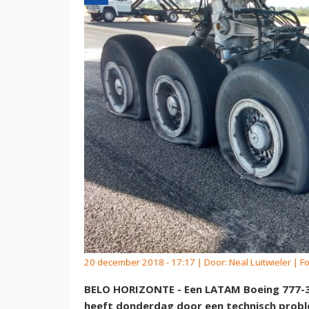
20 december 2018 - 17:17 | Door:
Neal Luitwieler
| Fo
BELO HORIZONTE - Een LATAM Boeing 777-30
heeft donderdag door een technisch proble