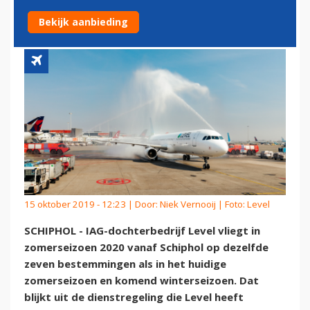
SCHIPHOL
Bekijk aanbieding
15 oktober 2019 - 12:23 | Door:
Niek Vernooij
| Foto: Level
SCHIPHOL - IAG-dochterbedrijf Level vliegt in
zomerseizoen 2020 vanaf Schiphol op dezelfde
zeven bestemmingen als in het huidige
zomerseizoen en komend winterseizoen. Dat
blijkt uit de dienstregeling die Level heeft