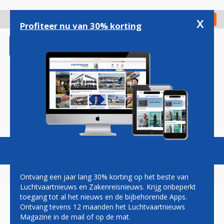
Overslaan
en
x
Digitaal Magazine
Registreer
Check in
naar
Profiteer nu van 30% korting
de
inhoud
gaan
Magazine
Podcasts
Vacatures
Toggl
naviga
Ontvang een jaar lang 30% korting op het beste van
Luchtvaartnieuws en Zakenreisnieuws. Krijg onbeperkt
toegang tot al het nieuws en de bijbehorende Apps.
LEVEL IN ZOMER 2020
Ontvang tevens 12 maanden het Luchtvaartnieuws
ONGEWIJZIGD VANAF
Magazine in de mail of op de mat.