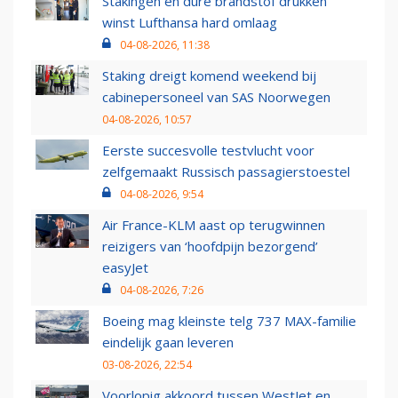
Stakingen en dure brandstof drukken
winst Lufthansa hard omlaag
04-08-2026, 11:38
Staking dreigt komend weekend bij
cabinepersoneel van SAS Noorwegen
04-08-2026, 10:57
Eerste succesvolle testvlucht voor
zelfgemaakt Russisch passagierstoestel
04-08-2026, 9:54
Air France-KLM aast op terugwinnen
reizigers van ‘hoofdpijn bezorgend’
easyJet
04-08-2026, 7:26
Boeing mag kleinste telg 737 MAX-familie
eindelijk gaan leveren
03-08-2026, 22:54
Voorlopig akkoord tussen WestJet en