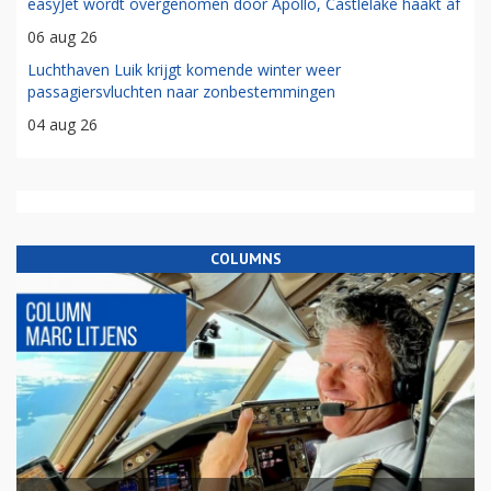
easyJet wordt overgenomen door Apollo, Castlelake haakt af
06 aug 26
Luchthaven Luik krijgt komende winter weer
passagiersvluchten naar zonbestemmingen
04 aug 26
COLUMNS