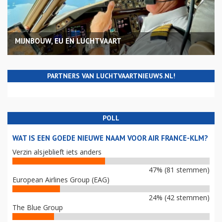
MIJNBOUW, EU EN LUCHTVAART
PARTNERS VAN LUCHTVAARTNIEUWS.NL!
POLL
WAT IS EEN GOEDE NIEUWE NAAM VOOR AIR FRANCE-KLM?
Verzin alsjeblieft iets anders
47% (81 stemmen)
European Airlines Group (EAG)
24% (42 stemmen)
The Blue Group