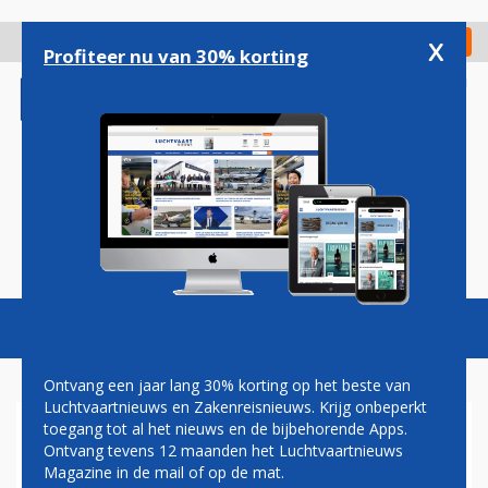
Overslaan
en
x
Digitaal Magazine
Registreer
Check in
naar
Profiteer nu van 30% korting
de
inhoud
gaan
Magazine
Podcasts
Vacatures
Toggl
naviga
Ontvang een jaar lang 30% korting op het beste van
Luchtvaartnieuws en Zakenreisnieuws. Krijg onbeperkt
toegang tot al het nieuws en de bijbehorende Apps.
LINDA DE MOL DOOPT EIGEN
Ontvang tevens 12 maanden het Luchtvaartnieuws
TUI-VLIEGTUIG
Magazine in de mail of op de mat.