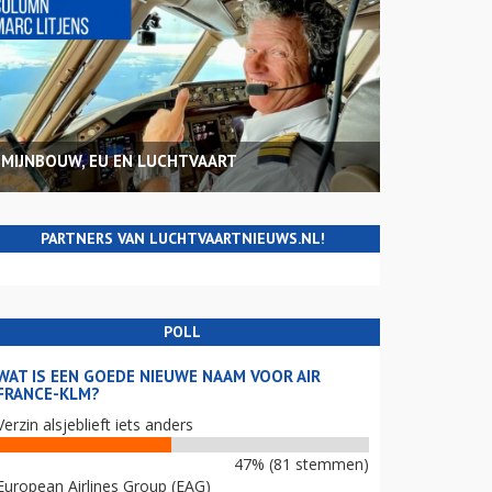
MIJNBOUW, EU EN LUCHTVAART
PARTNERS VAN LUCHTVAARTNIEUWS.NL!
POLL
WAT IS EEN GOEDE NIEUWE NAAM VOOR AIR
FRANCE-KLM?
Verzin alsjeblieft iets anders
47% (81 stemmen)
European Airlines Group (EAG)