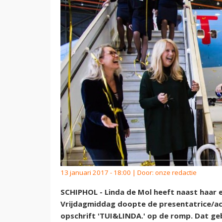
13 januari 2017 - 18:00 | Door:
onze redactie
SCHIPHOL - Linda de Mol heeft naast haar e
Vrijdagmiddag doopte de presentatrice/act
opschrift 'TUI&LINDA.' op de romp. Dat g