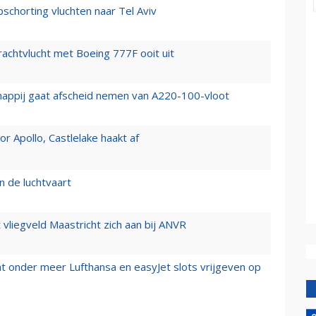
chorting vluchten naar Tel Aviv
vrachtvlucht met Boeing 777F ooit uit
happij gaat afscheid nemen van A220-100-vloot
 Apollo, Castlelake haakt af
n de luchtvaart
t vliegveld Maastricht zich aan bij ANVR
t onder meer Lufthansa en easyJet slots vrijgeven op