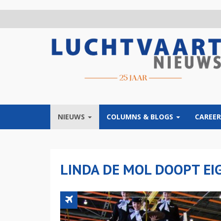
Overslaan
en
naar
de
inhoud
gaan
NIEUWS
COLUMNS & BLOGS
CAREER
LINDA DE MOL DOOPT EIG