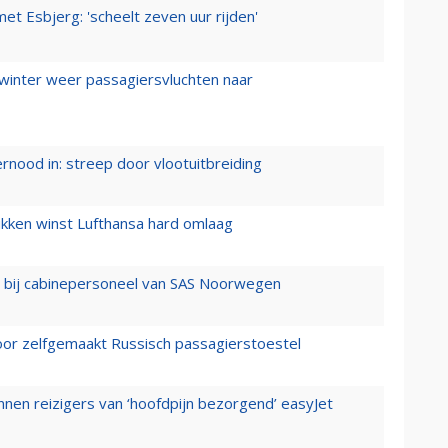
t Esbjerg: 'scheelt zeven uur rijden'
 winter weer passagiersvluchten naar
ernood in: streep door vlootuitbreiding
ukken winst Lufthansa hard omlaag
 bij cabinepersoneel van SAS Noorwegen
voor zelfgemaakt Russisch passagierstoestel
nen reizigers van ‘hoofdpijn bezorgend’ easyJet