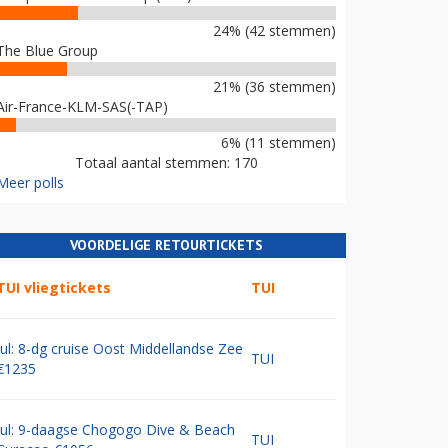
24% (42 stemmen)
The Blue Group
21% (36 stemmen)
Air-France-KLM-SAS(-TAP)
6% (11 stemmen)
Totaal aantal stemmen: 170
Meer polls
VOORDELIGE RETOURTICKETS
TUI vliegtickets
TUI
Jul: 8-dg cruise Oost Middellandse Zee
TUI
€1235
Jul: 9-daagse Chogogo Dive & Beach
TUI