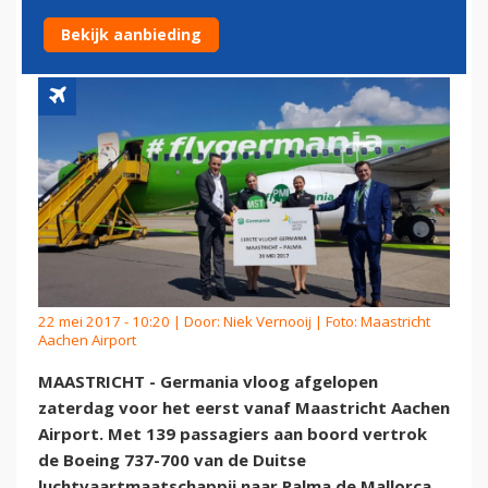
AIRPORT
Bekijk aanbieding
22 mei 2017 - 10:20 | Door:
Niek Vernooij
| Foto: Maastricht
Aachen Airport
MAASTRICHT - Germania vloog afgelopen
zaterdag voor het eerst vanaf Maastricht Aachen
Airport. Met 139 passagiers aan boord vertrok
de Boeing 737-700 van de Duitse
luchtvaartmaatschappij naar Palma de Mallorca.