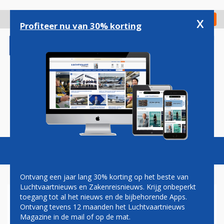
Overslaan
en
x
Digitaal Magazine
Registreer
Check in
naar
Profiteer nu van 30% korting
de
inhoud
gaan
Magazine
Podcasts
Vacatures
Toggl
naviga
Ontvang een jaar lang 30% korting op het beste van
Luchtvaartnieuws en Zakenreisnieuws. Krijg onbeperkt
toegang tot al het nieuws en de bijbehorende Apps.
LUCHTDOOP GERMANIA OP
Ontvang tevens 12 maanden het Luchtvaartnieuws
MAASTRICHT AACHEN
Magazine in de mail of op de mat.