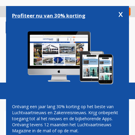
Overslaan
en
x
Digitaal Magazine
Registreer
Check in
naar
Profiteer nu van 30% korting
de
inhoud
gaan
Magazine
Podcasts
Vacatures
Toggl
naviga
Ontvang een jaar lang 30% korting op het beste van
Luchtvaartnieuws en Zakenreisnieuws. Krijg onbeperkt
toegang tot al het nieuws en de bijbehorende Apps.
LUFTHANSA GROUP NOG
Ontvang tevens 12 maanden het Luchtvaartnieuws
LANGER NIET NAAR ISRAËL
Magazine in de mail of op de mat.