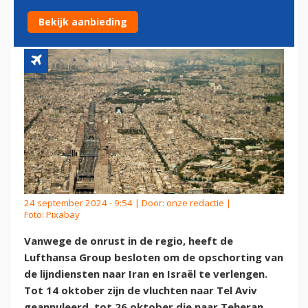
EN IRAN
Bekijk aanbieding
24 september 2024 - 9:54 | Door:
onze redactie
|
Foto: Pixabay
Vanwege de onrust in de regio, heeft de
Lufthansa Group besloten om de opschorting van
de lijndiensten naar Iran en Israël te verlengen.
Tot 14 oktober zijn de vluchten naar Tel Aviv
geannuleerd, tot 26 oktober die naar Teheran.