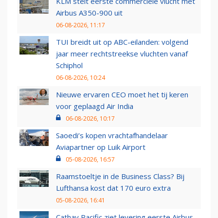
KLM stelt eerste commerciële vlucht met
Airbus A350-900 uit
06-08-2026, 11:17
TUI breidt uit op ABC-eilanden: volgend
jaar meer rechtstreekse vluchten vanaf
Schiphol
06-08-2026, 10:24
Nieuwe ervaren CEO moet het tij keren
voor geplaagd Air India
06-08-2026, 10:17
Saoedi’s kopen vrachtafhandelaar
Aviapartner op Luik Airport
05-08-2026, 16:57
Raamstoeltje in de Business Class? Bij
Lufthansa kost dat 170 euro extra
05-08-2026, 16:41
Cathay Pacific ziet levering eerste Airbus