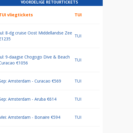
VOORDELIGE RETOURTICKETS
TUI vliegtickets
TUI
Jul: 8-dg cruise Oost Middellandse Zee
TUI
€1235
Jul: 9-daagse Chogogo Dive & Beach
TUI
Curacao €1056
Sep: Amsterdam - Curacao €569
TUI
Sep: Amsterdam - Aruba €614
TUI
Mei: Amsterdam - Bonaire €594
TUI