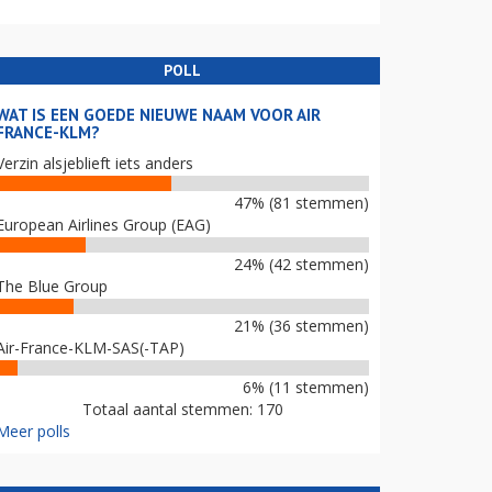
POLL
WAT IS EEN GOEDE NIEUWE NAAM VOOR AIR
FRANCE-KLM?
Verzin alsjeblieft iets anders
47% (81 stemmen)
European Airlines Group (EAG)
24% (42 stemmen)
The Blue Group
21% (36 stemmen)
Air-France-KLM-SAS(-TAP)
6% (11 stemmen)
Totaal aantal stemmen: 170
Meer polls