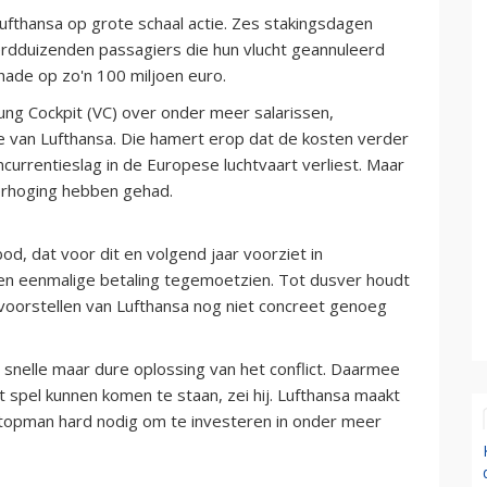
fthansa op grote schaal actie. Zes stakingsdagen
derdduizenden passagiers die hun vlucht geannuleerd
hade op zo'n 100 miljoen euro.
ung Cockpit (VC) over onder meer salarissen,
e van Lufthansa. Die hamert erop dat de kosten verder
rrentieslag in de Europese luchtvaart verliest. Maar
verhoging hebben gehad.
, dat voor dit en volgend jaar voorziet in
een eenmalige betaling tegemoetzien. Tot dusver houdt
oorstellen van Lufthansa nog niet concreet genoeg
n snelle maar dure oplossing van het conflict. Daarmee
spel kunnen komen te staan, zei hij. Lufthansa maakt
 topman hard nodig om te investeren in onder meer