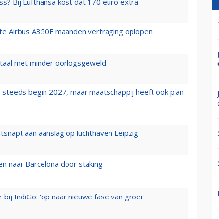
ss? Bij Lufthansa kost dat 170 euro extra
rste Airbus A350F maanden vertraging oplopen
wartaal met minder oorlogsgeweld
 steeds begin 2027, maar maatschappij heeft ook plan
tsnapt aan aanslag op luchthaven Leipzig
n naar Barcelona door staking
 bij IndiGo: 'op naar nieuwe fase van groei'