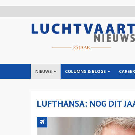
Overslaan
en
naar
de
inhoud
gaan
NIEUWS
COLUMNS & BLOGS
CAREER
LUFTHANSA: NOG DIT JA