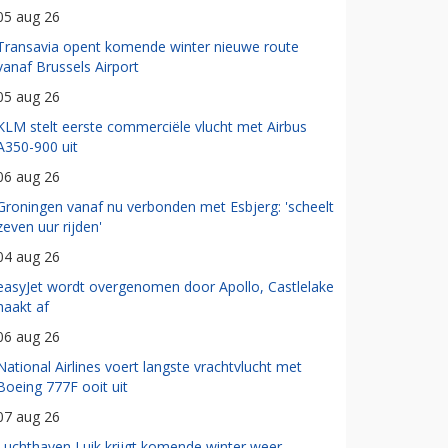
05 aug 26
Transavia opent komende winter nieuwe route
vanaf Brussels Airport
05 aug 26
KLM stelt eerste commerciële vlucht met Airbus
A350-900 uit
06 aug 26
Groningen vanaf nu verbonden met Esbjerg: 'scheelt
zeven uur rijden'
04 aug 26
easyJet wordt overgenomen door Apollo, Castlelake
haakt af
06 aug 26
National Airlines voert langste vrachtvlucht met
Boeing 777F ooit uit
07 aug 26
Luchthaven Luik krijgt komende winter weer