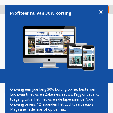
Overslaan
en
x
Digitaal Magazine
Registreer
Check in
naar
Profiteer nu van 30% korting
de
inhoud
gaan
Magazine
Podcasts
Vacatures
Toggl
naviga
Ontvang een jaar lang 30% korting op het beste van
Luchtvaartnieuws en Zakenreisnieuws. Krijg onbeperkt
toegang tot al het nieuws en de bijbehorende Apps.
LUFTHANSA SLUIT DEAL MET
Ontvang tevens 12 maanden het Luchtvaartnieuws
AIR ASTANA
Magazine in de mail of op de mat.