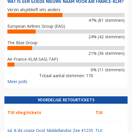
WAT IS EEN GOEDE NIEUWE NAAM VOOR AIR FRANCE-KLM?
Verzin alsjeblieft iets anders
47% (81 stemmen)
European Airlines Group (EAG)
24% (42 stemmen)
The Blue Group
21% (36 stemmen)
Air-France-KLM-SAS(-TAP)
6% (11 stemmen)
Totaal aantal stemmen: 170
Meer polls
VOORDELIGE RETOURTICKETS
TUI vliegtickets
TUI
Jul: 8-dg cruise Oost Middellandse Zee €1235
TUI