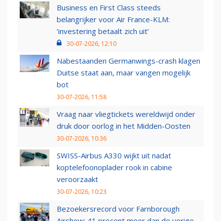
Business en First Class steeds
belangrijker voor Air France-KLM:
‘investering betaalt zich uit’
30-07-2026, 12:10
Nabestaanden Germanwings-crash klagen
Duitse staat aan, maar vangen mogelijk
bot
30-07-2026, 11:58
Vraag naar vliegtickets wereldwijd onder
druk door oorlog in het Midden-Oosten
30-07-2026, 10:36
SWISS-Airbus A330 wijkt uit nadat
koptelefoonoplader rook in cabine
veroorzaakt
30-07-2026, 10:23
Bezoekersrecord voor Farnborough
Airshow: 41 procent meer dan de vorige