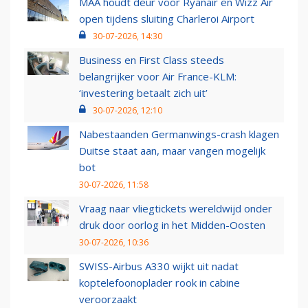
MAA houdt deur voor Ryanair en Wizz Air
open tijdens sluiting Charleroi Airport
30-07-2026, 14:30
Business en First Class steeds
belangrijker voor Air France-KLM:
‘investering betaalt zich uit’
30-07-2026, 12:10
Nabestaanden Germanwings-crash klagen
Duitse staat aan, maar vangen mogelijk
bot
30-07-2026, 11:58
Vraag naar vliegtickets wereldwijd onder
druk door oorlog in het Midden-Oosten
30-07-2026, 10:36
SWISS-Airbus A330 wijkt uit nadat
koptelefoonoplader rook in cabine
veroorzaakt