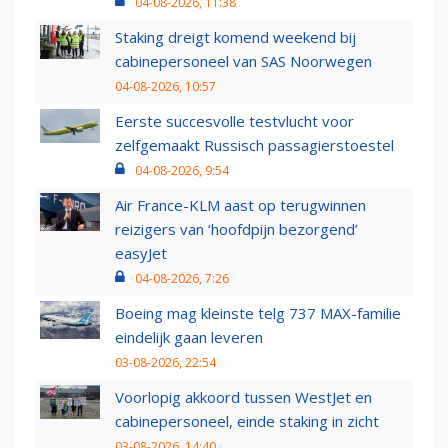
04-08-2026, 11:38
Staking dreigt komend weekend bij
cabinepersoneel van SAS Noorwegen
04-08-2026, 10:57
Eerste succesvolle testvlucht voor
zelfgemaakt Russisch passagierstoestel
04-08-2026, 9:54
Air France-KLM aast op terugwinnen
reizigers van ‘hoofdpijn bezorgend’
easyJet
04-08-2026, 7:26
Boeing mag kleinste telg 737 MAX-familie
eindelijk gaan leveren
03-08-2026, 22:54
Voorlopig akkoord tussen WestJet en
cabinepersoneel, einde staking in zicht
03-08-2026, 14:40