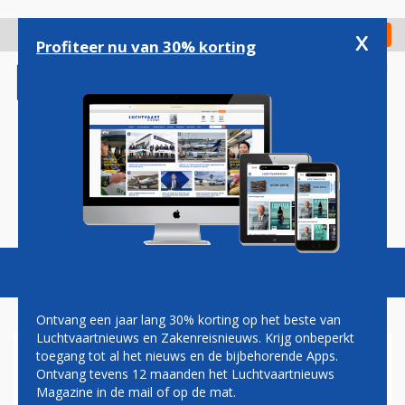
Overslaan
en
x
Digitaal Magazine
Registreer
Check in
naar
Profiteer nu van 30% korting
de
inhoud
gaan
Magazine
Podcasts
Vacatures
Toggl
naviga
Ontvang een jaar lang 30% korting op het beste van
Luchtvaartnieuws en Zakenreisnieuws. Krijg onbeperkt
toegang tot al het nieuws en de bijbehorende Apps.
LUFTHANSA STUWT
Ontvang tevens 12 maanden het Luchtvaartnieuws
PASSAGIERSAANTALLEN
Magazine in de mail of op de mat.