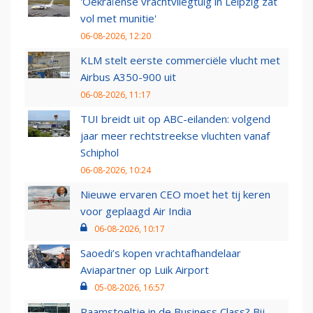
'Oekraïense vrachtvliegtuig in Leipzig zat
vol met munitie'
06-08-2026, 12:20
KLM stelt eerste commerciële vlucht met
Airbus A350-900 uit
06-08-2026, 11:17
TUI breidt uit op ABC-eilanden: volgend
jaar meer rechtstreekse vluchten vanaf
Schiphol
06-08-2026, 10:24
Nieuwe ervaren CEO moet het tij keren
voor geplaagd Air India
06-08-2026, 10:17
Saoedi’s kopen vrachtafhandelaar
Aviapartner op Luik Airport
05-08-2026, 16:57
Raamstoeltje in de Business Class? Bij