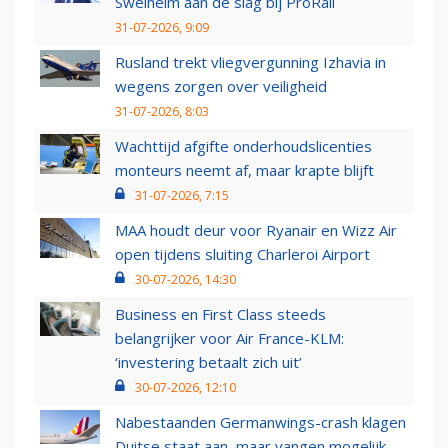
Swelheim aan de slag bij ProRail
31-07-2026, 9:09
Rusland trekt vliegvergunning Izhavia in
wegens zorgen over veiligheid
31-07-2026, 8:03
Wachttijd afgifte onderhoudslicenties
monteurs neemt af, maar krapte blijft
31-07-2026, 7:15
MAA houdt deur voor Ryanair en Wizz Air
open tijdens sluiting Charleroi Airport
30-07-2026, 14:30
Business en First Class steeds
belangrijker voor Air France-KLM:
‘investering betaalt zich uit’
30-07-2026, 12:10
Nabestaanden Germanwings-crash klagen
Duitse staat aan, maar vangen mogelijk