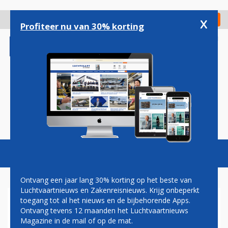
Overslaan
en
x
Digitaal Magazine
Registreer
Check in
naar
Profiteer nu van 30% korting
de
inhoud
gaan
Magazine
Podcasts
Vacatures
Toggl
naviga
Ontvang een jaar lang 30% korting op het beste van
Luchtvaartnieuws en Zakenreisnieuws. Krijg onbeperkt
toegang tot al het nieuws en de bijbehorende Apps.
LUFTHANSA VERKOOPT
Ontvang tevens 12 maanden het Luchtvaartnieuws
AANDEEL IN
Magazine in de mail of op de mat.