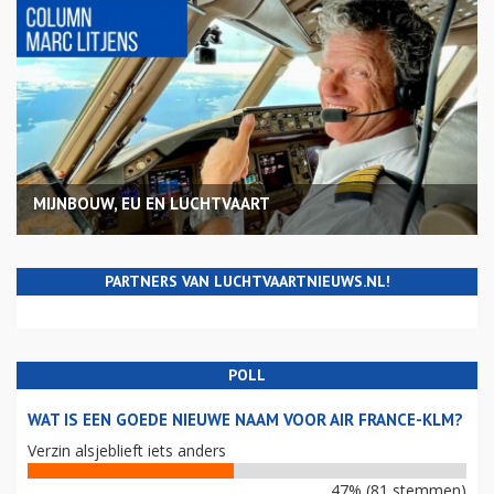
MIJNBOUW, EU EN LUCHTVAART
PARTNERS VAN LUCHTVAARTNIEUWS.NL!
POLL
WAT IS EEN GOEDE NIEUWE NAAM VOOR AIR FRANCE-KLM?
Verzin alsjeblieft iets anders
47% (81 stemmen)