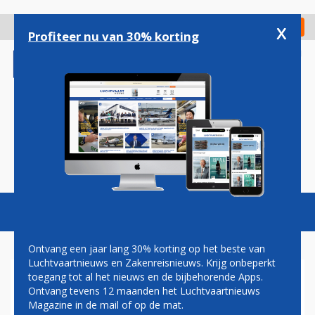
Overslaan
en
x
Digitaal Magazine
Registreer
Check in
naar
Profiteer nu van 30% korting
de
inhoud
gaan
Magazine
Podcasts
Vacatures
Toggl
naviga
Ontvang een jaar lang 30% korting op het beste van
Luchtvaartnieuws en Zakenreisnieuws. Krijg onbeperkt
toegang tot al het nieuws en de bijbehorende Apps.
MAANDAG NIEUWE ACTIES
Ontvang tevens 12 maanden het Luchtvaartnieuws
CABINEPERSONEEL KLM
Magazine in de mail of op de mat.