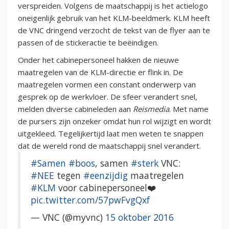
verspreiden. Volgens de maatschappij is het actielogo
oneigenlijk gebruik van het KLM-beeldmerk. KLM heeft
de VNC dringend verzocht de tekst van de flyer aan te
passen of de stickeractie te beëindigen.
Onder het cabinepersoneel hakken de nieuwe
maatregelen van de KLM-directie er flink in. De
maatregelen vormen een constant onderwerp van
gesprek op de werkvloer. De sfeer verandert snel,
melden diverse cabineleden aan
Reismedia
. Met name
de pursers zijn onzeker omdat hun rol wijzigt en wordt
uitgekleed. Tegelijkertijd laat men weten te snappen
dat de wereld rond de maatschappij snel verandert.
#Samen
#boos
, samen
#sterk
VNC:
#NEE
tegen
#eenzijdig
maatregelen
#KLM
voor cabinepersoneel❤️
pic.twitter.com/57pwFvgQxf
— VNC (@myvnc)
15 oktober 2016