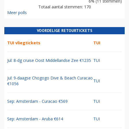
6% (11 stemmen)
Totaal aantal stemmen: 170
Meer polls
VOORDELIGE RETOURTICKETS
TUI vliegtickets
TUI
Jul: 8-dg cruise Oost Middellandse Zee €1235
TUI
Jul: 9-daagse Chogogo Dive & Beach Curacao
TUI
€1056
Sep: Amsterdam - Curacao €569
TUI
Sep: Amsterdam - Aruba €614
TUI