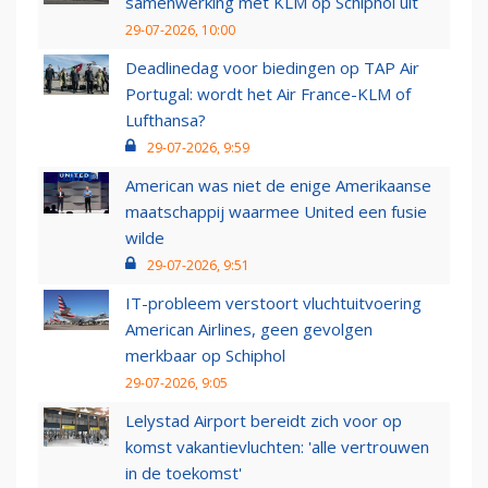
samenwerking met KLM op Schiphol uit
29-07-2026, 10:00
Deadlinedag voor biedingen op TAP Air
Portugal: wordt het Air France-KLM of
Lufthansa?
29-07-2026, 9:59
American was niet de enige Amerikaanse
maatschappij waarmee United een fusie
wilde
29-07-2026, 9:51
IT-probleem verstoort vluchtuitvoering
American Airlines, geen gevolgen
merkbaar op Schiphol
29-07-2026, 9:05
Lelystad Airport bereidt zich voor op
komst vakantievluchten: 'alle vertrouwen
in de toekomst'