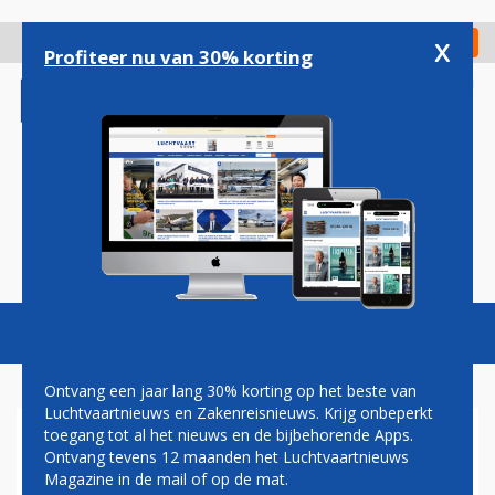
Overslaan
en
x
Digitaal Magazine
Registreer
Check in
naar
Profiteer nu van 30% korting
de
inhoud
gaan
Magazine
Podcasts
Vacatures
Toggl
naviga
Ontvang een jaar lang 30% korting op het beste van
Luchtvaartnieuws en Zakenreisnieuws. Krijg onbeperkt
toegang tot al het nieuws en de bijbehorende Apps.
MINDER AIRBUS A330NEO'S
Ontvang tevens 12 maanden het Luchtvaartnieuws
DOOR PROBLEMEN BIJ
Magazine in de mail of op de mat.