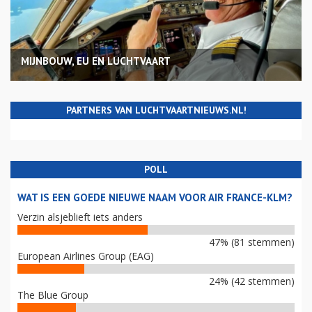
MIJNBOUW, EU EN LUCHTVAART
PARTNERS VAN LUCHTVAARTNIEUWS.NL!
POLL
WAT IS EEN GOEDE NIEUWE NAAM VOOR AIR FRANCE-KLM?
Verzin alsjeblieft iets anders
47% (81 stemmen)
European Airlines Group (EAG)
24% (42 stemmen)
The Blue Group