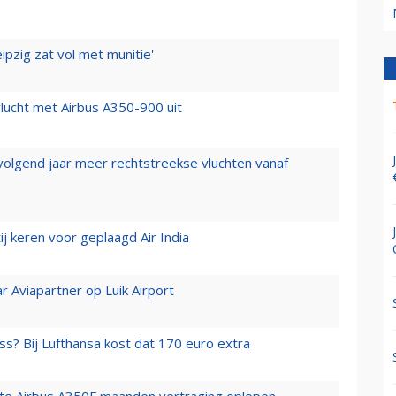
ipzig zat vol met munitie'
lucht met Airbus A350-900 uit
 volgend jaar meer rechtstreekse vluchten vanaf
j keren voor geplaagd Air India
r Aviapartner op Luik Airport
ss? Bij Lufthansa kost dat 170 euro extra
rste Airbus A350F maanden vertraging oplopen