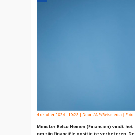
4 oktober 2024 - 10:28 | Door:
ANP/Reismedia
| Foto:
Minister Eelco Heinen (Financiën) vindt he
om zijn financiële positie te verbeteren. D