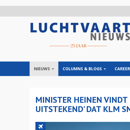
Overslaan
en
naar
de
inhoud
gaan
NIEUWS
COLUMNS & BLOGS
CAREER
MINISTER HEINEN VINDT 
UITSTEKEND' DAT KLM SN