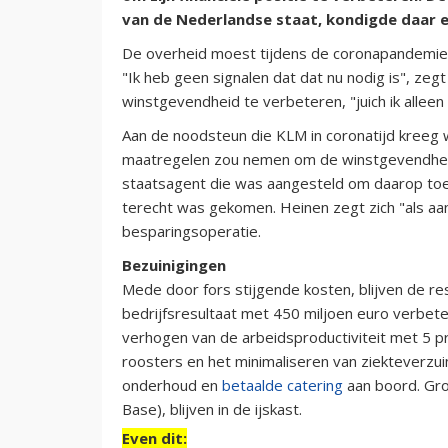
van de Nederlandse staat, kondigde daar 
De overheid moest tijdens de coronapandemie 
"Ik heb geen signalen dat dat nu nodig is", zeg
winstgevendheid te verbeteren, "juich ik alleen
Aan de noodsteun die KLM in coronatijd kreeg 
maatregelen zou nemen om de winstgevendheid
staatsagent die was aangesteld om daarop toe 
terecht was gekomen. Heinen zegt zich "als aa
besparingsoperatie.
Bezuinigingen
Mede door fors stijgende kosten, blijven de res
bedrijfsresultaat met 450 miljoen euro verbet
verhogen van de arbeidsproductiviteit met 5 
roosters en het minimaliseren van ziekteverz
onderhoud en
betaalde catering
aan boord. Gro
Base), blijven in de ijskast.
Even dit: