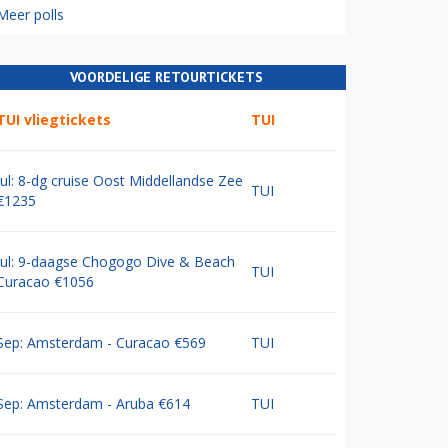
Meer polls
VOORDELIGE RETOURTICKETS
TUI vliegtickets
TUI
Jul: 8-dg cruise Oost Middellandse Zee
TUI
€1235
Jul: 9-daagse Chogogo Dive & Beach
TUI
Curacao €1056
Sep: Amsterdam - Curacao €569
TUI
Sep: Amsterdam - Aruba €614
TUI