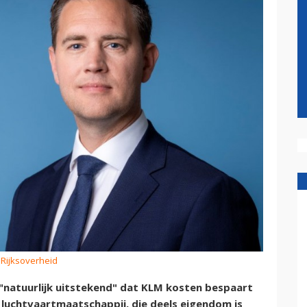
 Rijksoverheid
t "natuurlijk uitstekend" dat KLM kosten bespaart
e luchtvaartmaatschappij, die deels eigendom is