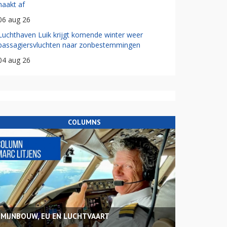
haakt af
06 aug 26
Luchthaven Luik krijgt komende winter weer
passagiersvluchten naar zonbestemmingen
04 aug 26
COLUMNS
MIJNBOUW, EU EN LUCHTVAART