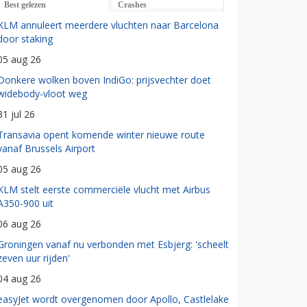
Best gelezen
Crashes
KLM annuleert meerdere vluchten naar Barcelona
door staking
05 aug 26
Donkere wolken boven IndiGo: prijsvechter doet
widebody-vloot weg
31 jul 26
Transavia opent komende winter nieuwe route
vanaf Brussels Airport
05 aug 26
KLM stelt eerste commerciële vlucht met Airbus
A350-900 uit
06 aug 26
Groningen vanaf nu verbonden met Esbjerg: 'scheelt
zeven uur rijden'
04 aug 26
easyJet wordt overgenomen door Apollo, Castlelake