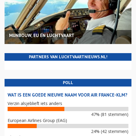
MIJNBOUW, EU EN LUCHTVAART
PARTNERS VAN LUCHTVAARTNIEUWS.NL!
POLL
WAT IS EEN GOEDE NIEUWE NAAM VOOR AIR FRANCE-KLM?
Verzin alsjeblieft iets anders
47% (81 stemmen)
European Airlines Group (EAG)
24% (42 stemmen)