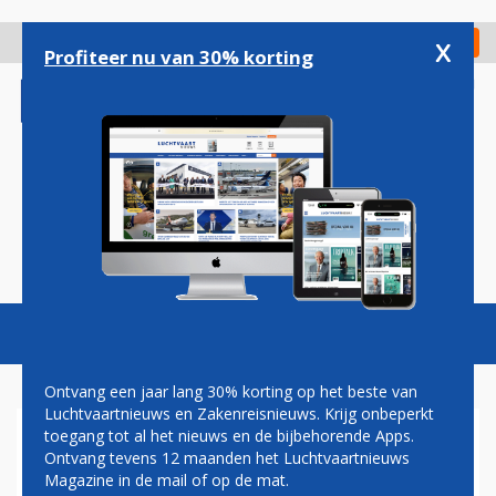
Overslaan
en
x
Digitaal Magazine
Registreer
Check in
naar
Profiteer nu van 30% korting
de
inhoud
gaan
Magazine
Podcasts
Vacatures
Toggl
naviga
Ontvang een jaar lang 30% korting op het beste van
Luchtvaartnieuws en Zakenreisnieuws. Krijg onbeperkt
toegang tot al het nieuws en de bijbehorende Apps.
NIEUWKOMER OTT AIRLINES
Ontvang tevens 12 maanden het Luchtvaartnieuws
OP PAD MET CHINESE
Magazine in de mail of op de mat.