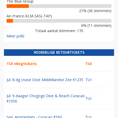
The Blue Group
21% (36 stemmen)
Air-France-KLM-SAS(-TAP)
6% (11 stemmen)
Totaal aantal stemmen: 170
Meer polls
VOORDELIGE RETOURTICKETS
TUI vliegtickets
TUI
Jul: 8-dg cruise Oost Middellandse Zee €1235
TUI
Jul: 9-daagse Chogogo Dive & Beach Curacao
TUI
€1056
Sep: Amsterdam - Curacao €569
TUI