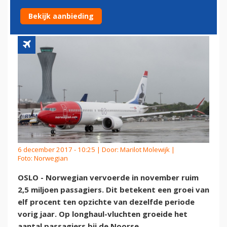
PROCENT
Bekijk aanbieding
6 december 2017 - 10:25 | Door:
Marilot Molewijk
|
Foto: Norwegian
OSLO - Norwegian vervoerde in november ruim
2,5 miljoen passagiers. Dit betekent een groei van
elf procent ten opzichte van dezelfde periode
vorig jaar. Op longhaul-vluchten groeide het
aantal passagiers bij de Noorse