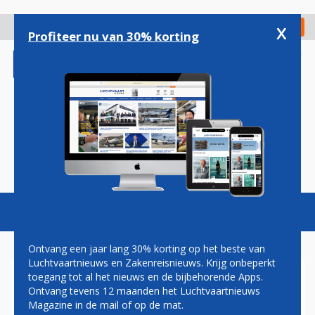
Overslaan
en
x
Digitaal Magazine
Registreer
Check in
naar
Profiteer nu van 30% korting
de
inhoud
gaan
Magazine
Podcasts
Vacatures
Toggl
naviga
Ontvang een jaar lang 30% korting op het beste van
Luchtvaartnieuws en Zakenreisnieuws. Krijg onbeperkt
toegang tot al het nieuws en de bijbehorende Apps.
NORWEGIAN REALISEERT
Ontvang tevens 12 maanden het Luchtvaartnieuws
PASSAGIERSGROEI VAN ELF
Magazine in de mail of op de mat.