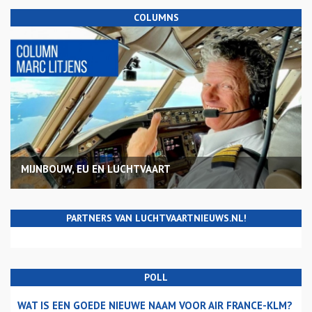
COLUMNS
MIJNBOUW, EU EN LUCHTVAART
PARTNERS VAN LUCHTVAARTNIEUWS.NL!
POLL
WAT IS EEN GOEDE NIEUWE NAAM VOOR AIR FRANCE-KLM?