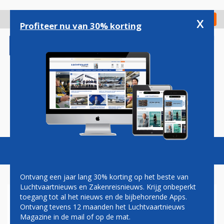
Overslaan
en
x
Digitaal Magazine
Registreer
Check in
naar
Profiteer nu van 30% korting
de
inhoud
gaan
Magazine
Podcasts
Vacatures
Toggl
naviga
Ontvang een jaar lang 30% korting op het beste van
Luchtvaartnieuws en Zakenreisnieuws. Krijg onbeperkt
toegang tot al het nieuws en de bijbehorende Apps.
OMAN AIR LANDT VOOR HET
Ontvang tevens 12 maanden het Luchtvaartnieuws
EERST IN CASABLANCA
Magazine in de mail of op de mat.