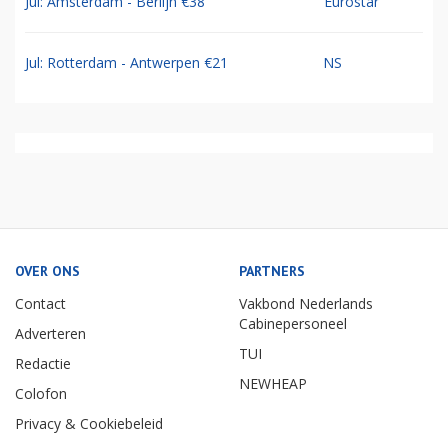
Jul: Amsterdam - Berlijn €38
Eurostar
Jul: Rotterdam - Antwerpen €21
NS
OVER ONS
PARTNERS
Contact
Vakbond Nederlands
Cabinepersoneel
Adverteren
TUI
Redactie
NEWHEAP
Colofon
Privacy & Cookiebeleid