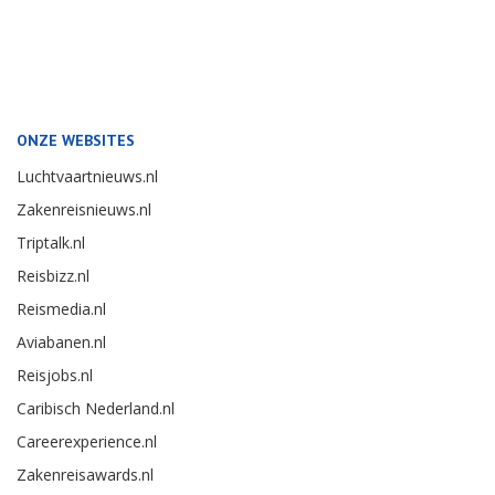
ONZE WEBSITES
Luchtvaartnieuws.nl
Zakenreisnieuws.nl
Triptalk.nl
Reisbizz.nl
Reismedia.nl
Aviabanen.nl
Reisjobs.nl
Caribisch Nederland.nl
Careerexperience.nl
Zakenreisawards.nl