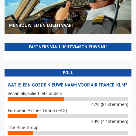
MIJNBOUW, EU EN LUCHTVAART
PARTNERS VAN LUCHTVAARTNIEUWS.NL!
POLL
WAT IS EEN GOEDE NIEUWE NAAM VOOR AIR FRANCE-KLM?
Verzin alsjeblieft iets anders
47% (81 stemmen)
European Airlines Group (EAG)
24% (42 stemmen)
The Blue Group