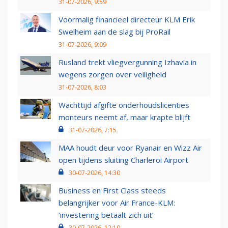
31-07-2026, 9:59
Voormalig financieel directeur KLM Erik
Swelheim aan de slag bij ProRail
31-07-2026, 9:09
Rusland trekt vliegvergunning Izhavia in
wegens zorgen over veiligheid
31-07-2026, 8:03
Wachttijd afgifte onderhoudslicenties
monteurs neemt af, maar krapte blijft
31-07-2026, 7:15
MAA houdt deur voor Ryanair en Wizz Air
open tijdens sluiting Charleroi Airport
30-07-2026, 14:30
Business en First Class steeds
belangrijker voor Air France-KLM:
‘investering betaalt zich uit’
30-07-2026, 12:10