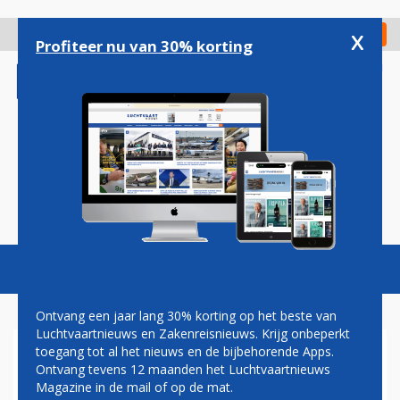
Overslaan
en
x
Digitaal Magazine
Registreer
Check in
naar
Profiteer nu van 30% korting
de
inhoud
gaan
Magazine
Podcasts
Vacatures
Toggl
naviga
Ontvang een jaar lang 30% korting op het beste van
Luchtvaartnieuws en Zakenreisnieuws. Krijg onbeperkt
toegang tot al het nieuws en de bijbehorende Apps.
ONGELUK BEECH 1900D VAN
Ontvang tevens 12 maanden het Luchtvaartnieuws
US AIRWAYS EXPRESS: 21
Magazine in de mail of op de mat.