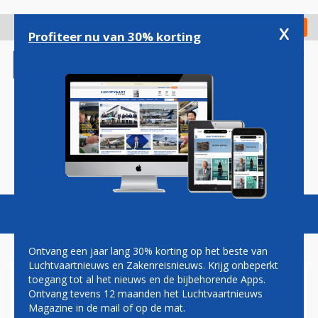
Overslaan
en
x
Digitaal Magazine
Registreer
Check in
naar
Profiteer nu van 30% korting
de
inhoud
gaan
Magazine
Podcasts
Vacatures
Toggl
naviga
Ontvang een jaar lang 30% korting op het beste van
Luchtvaartnieuws en Zakenreisnieuws. Krijg onbeperkt
toegang tot al het nieuws en de bijbehorende Apps.
OOK IAG VOELT PRIJSDRUK EN
Ontvang tevens 12 maanden het Luchtvaartnieuws
BRANDSTOFKOSTEN
Magazine in de mail of op de mat.