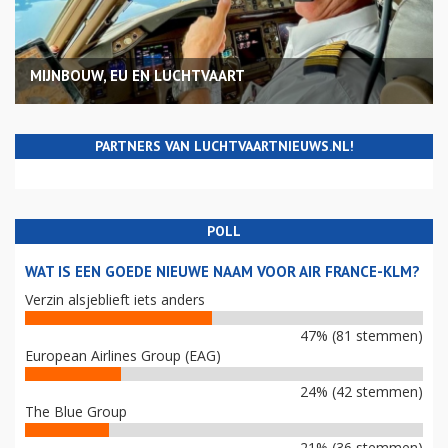
MIJNBOUW, EU EN LUCHTVAART
PARTNERS VAN LUCHTVAARTNIEUWS.NL!
POLL
WAT IS EEN GOEDE NIEUWE NAAM VOOR AIR FRANCE-KLM?
Verzin alsjeblieft iets anders
47% (81 stemmen)
European Airlines Group (EAG)
24% (42 stemmen)
The Blue Group
21% (36 stemmen)