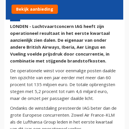
Bekijk aanbieding
10 mei 2019 - 9:35 | Door:
Reismedia/ANP
| Foto: Curimedia
LONDEN - Luchtvaartconcern IAG heeft zijn
operationeel resultaat in het eerste kwartaal
aanzienlijk zien dalen. De eigenaar van onder
andere British Airways, Iberia, Aer Lingus en
Vueling voelde prijsdruk door concurrentie, in
combinatie met stijgende brandstofkosten.
De operationele winst voor eenmalige posten daalde
ten opzichte van een jaar eerder met meer dan 60
procent tot 135 miljoen euro. De totale opbrengsten
stegen met 5,2 procent tot ruim 4,6 miljard euro,
maar de omzet per passagier daalde licht.
Ondanks de winstdaling presteerde IAG beter dan de
grote Europese concurrenten. Zowel Air France-KLM
als de Lufthansa Group leden in het eerste kwartaal
van dit jaar een operationeel verlies.