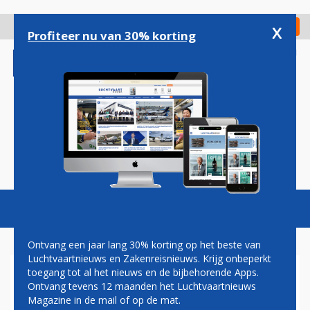
Overslaan
en
x
Digitaal Magazine
Registreer
Check in
naar
Profiteer nu van 30% korting
de
inhoud
gaan
Magazine
Podcasts
Vacatures
Toggl
naviga
Ontvang een jaar lang 30% korting op het beste van
Luchtvaartnieuws en Zakenreisnieuws. Krijg onbeperkt
toegang tot al het nieuws en de bijbehorende Apps.
OOK JOON-PERSONEEL IS
Ontvang tevens 12 maanden het Luchtvaartnieuws
ONTEVREDEN
Magazine in de mail of op de mat.