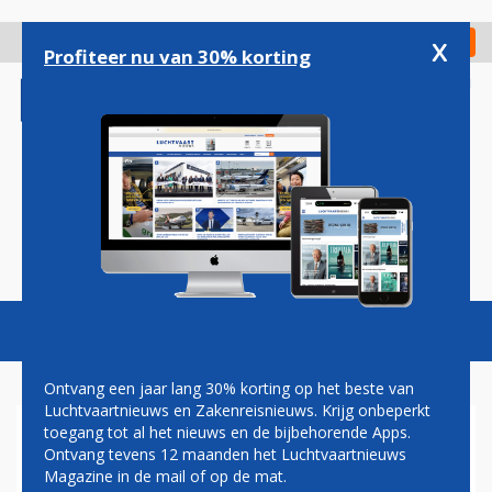
Overslaan
en
x
Digitaal Magazine
Registreer
Check in
naar
Profiteer nu van 30% korting
de
inhoud
gaan
Magazine
Podcasts
Vacatures
Toggl
naviga
Ontvang een jaar lang 30% korting op het beste van
Luchtvaartnieuws en Zakenreisnieuws. Krijg onbeperkt
toegang tot al het nieuws en de bijbehorende Apps.
OOK KENYA AIRWAYS DENKT
Ontvang tevens 12 maanden het Luchtvaartnieuws
AAN VERTREK UIT SKYTEAM
Magazine in de mail of op de mat.