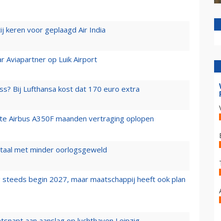
j keren voor geplaagd Air India
r Aviapartner op Luik Airport
ss? Bij Lufthansa kost dat 170 euro extra
rste Airbus A350F maanden vertraging oplopen
wartaal met minder oorlogsgeweld
 steeds begin 2027, maar maatschappij heeft ook plan
tsnapt aan aanslag op luchthaven Leipzig