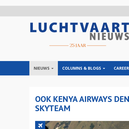
Overslaan
en
naar
de
inhoud
gaan
NIEUWS
COLUMNS & BLOGS
CAREER
OOK KENYA AIRWAYS DEN
SKYTEAM