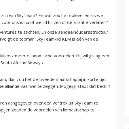
 zijn van SkyTeam? En wat zou het opleveren als we
oor ons is nu of we lid blijven of de alliantie verlaten.”
 ventures te stichten. En onze aandeelhoudersstructuur
vervolgt de topman. SkyTeam-lid KLM is één van de
s Mikosz meer economische voordelen. Hij wil graag een
South African Airways.
am, dan zou het de tweede maatschappij in korte tijd
de alliantie vaarwel te zeggen. Mogelijk stapt dat bedrijf
en aangegeven over een vertrek uit SkyTeam te
appijen zouden de voordelen van lidmaatschap te