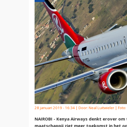
28 januari 2019 - 16:34 | Door:
Neal Luitwieler
| Foto
NAIROBI - Kenya Airways denkt erover om t
maatschappij ziet meer toekomst in het op