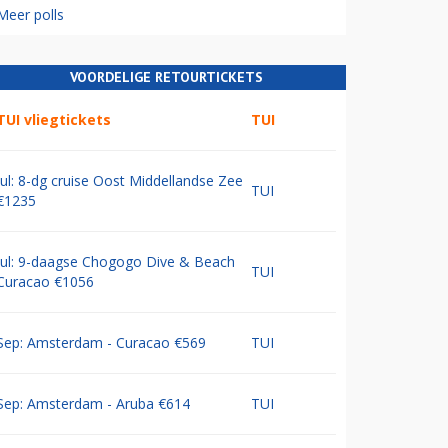
Meer polls
VOORDELIGE RETOURTICKETS
TUI vliegtickets
TUI
Jul: 8-dg cruise Oost Middellandse Zee
TUI
€1235
Jul: 9-daagse Chogogo Dive & Beach
TUI
Curacao €1056
Sep: Amsterdam - Curacao €569
TUI
Sep: Amsterdam - Aruba €614
TUI