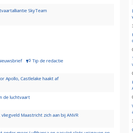
htvaartalliantie SkyTeam
nieuwsbrief
Tip de redactie
 Apollo, Castlelake haakt af
n de luchtvaart
t vliegveld Maastricht zich aan bij ANVR
t onder meer Lufthansa en easyJet slots vrijgeven op