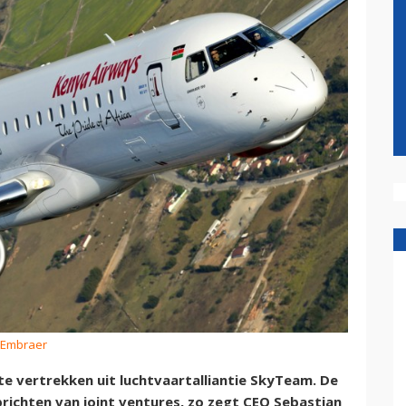
: Embraer
e vertrekken uit luchtvaartalliantie SkyTeam. De
richten van joint ventures, zo zegt CEO Sebastian