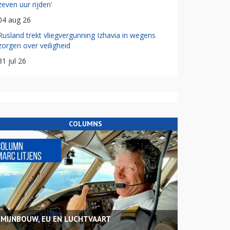
zeven uur rijden'
04 aug 26
Rusland trekt vliegvergunning Izhavia in wegens
zorgen over veiligheid
31 jul 26
COLUMNS
MIJNBOUW, EU EN LUCHTVAART