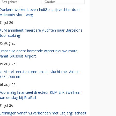
Best gelezen
Crashes
Donkere wolken boven IndiGo: prijsvechter doet
widebody-vloot weg
31 jul 26
KLM annuleert meerdere vluchten naar Barcelona
door staking
05 aug 26
Transavia opent komende winter nieuwe route
vanaf Brussels Airport
05 aug 26
KLM stelt eerste commerciële vlucht met Airbus
A350-900 uit
06 aug 26
Voormalig financieel directeur KLM Erik Swelheim
aan de slag bij ProRail
31 jul 26
Groningen vanaf nu verbonden met Esbjerg: 'scheelt