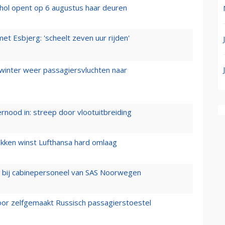
hol opent op 6 augustus haar deuren
t Esbjerg: 'scheelt zeven uur rijden'
 winter weer passagiersvluchten naar
ernood in: streep door vlootuitbreiding
ukken winst Lufthansa hard omlaag
 bij cabinepersoneel van SAS Noorwegen
voor zelfgemaakt Russisch passagierstoestel