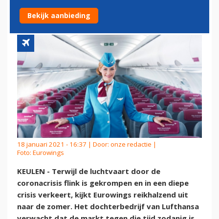
CABINEPERSONEEL
Bekijk aanbieding
18 januari 2021 - 16:37 | Door:
onze redactie
|
Foto: Eurowings
KEULEN - Terwijl de luchtvaart door de
coronacrisis flink is gekrompen en in een diepe
crisis verkeert, kijkt Eurowings reikhalzend uit
naar de zomer. Het dochterbedrijf van Lufthansa
verwacht dat de markt tegen die tijd zodanig is