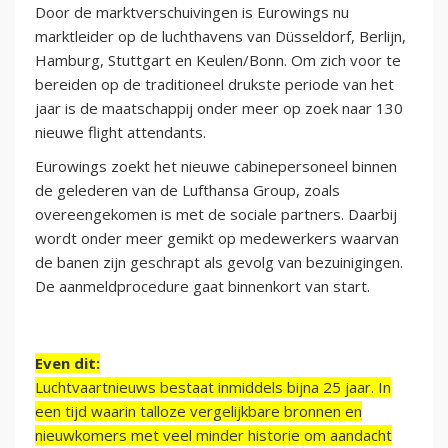
Door de marktverschuivingen is Eurowings nu
marktleider op de luchthavens van Düsseldorf, Berlijn,
Hamburg, Stuttgart en Keulen/Bonn. Om zich voor te
bereiden op de traditioneel drukste periode van het
jaar is de maatschappij onder meer op zoek naar 130
nieuwe flight attendants.
Eurowings zoekt het nieuwe cabinepersoneel binnen
de gelederen van de Lufthansa Group, zoals
overeengekomen is met de sociale partners. Daarbij
wordt onder meer gemikt op medewerkers waarvan
de banen zijn geschrapt als gevolg van bezuinigingen.
De aanmeldprocedure gaat binnenkort van start.
Even dit:
Luchtvaartnieuws bestaat inmiddels bijna 25 jaar. In
een tijd waarin talloze vergelijkbare bronnen en
nieuwkomers met veel minder historie om aandacht