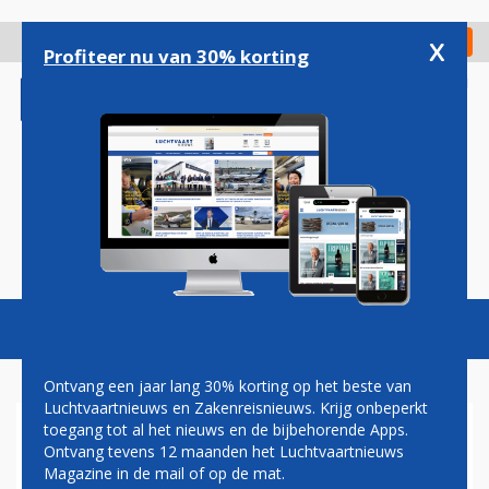
Overslaan
en
x
Digitaal Magazine
Registreer
Check in
naar
Profiteer nu van 30% korting
de
inhoud
gaan
Magazine
Podcasts
Vacatures
Toggl
naviga
Ontvang een jaar lang 30% korting op het beste van
Luchtvaartnieuws en Zakenreisnieuws. Krijg onbeperkt
toegang tot al het nieuws en de bijbehorende Apps.
OPTIMISTISCH EUROWINGS
Ontvang tevens 12 maanden het Luchtvaartnieuws
OP ZOEK NAAR NIEUW
Magazine in de mail of op de mat.