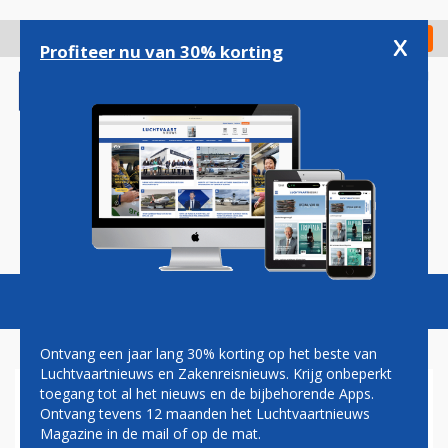
Overslaan
en
x
Digitaal Magazine
Registreer
Check in
naar
Profiteer nu van 30% korting
de
inhoud
gaan
Magazine
Podcasts
Vacatures
Toggl
naviga
Ontvang een jaar lang 30% korting op het beste van
Luchtvaartnieuws en Zakenreisnieuws. Krijg onbeperkt
toegang tot al het nieuws en de bijbehorende Apps.
PASSAGIER DIE STAMPIJ
Ontvang tevens 12 maanden het Luchtvaartnieuws
SCHOPTE OP UNITED
Magazine in de mail of op de mat.