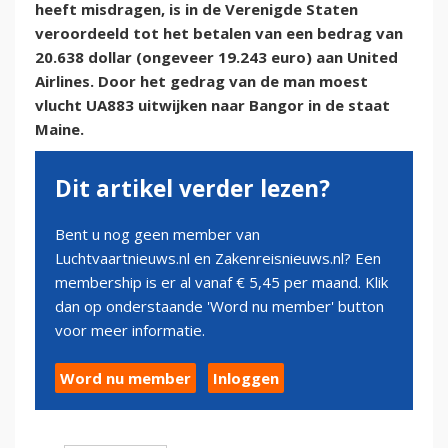
heeft misdragen, is in de Verenigde Staten
veroordeeld tot het betalen van een bedrag van
20.638 dollar (ongeveer 19.243 euro) aan United
Airlines. Door het gedrag van de man moest
vlucht UA883 uitwijken naar Bangor in de staat
Maine.
Dit artikel verder lezen?
Bent u nog geen member van
Luchtvaartnieuws.nl en Zakenreisnieuws.nl? Een
membership is er al vanaf € 5,45 per maand. Klik
dan op onderstaande 'Word nu member' button
voor meer informatie.
Word nu member
Inloggen