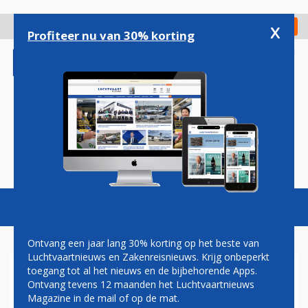
Overslaan
en
x
Digitaal Magazine
Registreer
Check in
naar
Profiteer nu van 30% korting
de
inhoud
gaan
Magazine
Podcasts
Vacatures
Toggl
naviga
Ontvang een jaar lang 30% korting op het beste van
Luchtvaartnieuws en Zakenreisnieuws. Krijg onbeperkt
toegang tot al het nieuws en de bijbehorende Apps.
PILOTEN AIR FRANCE
Ontvang tevens 12 maanden het Luchtvaartnieuws
AKKOORD MET OPRICHTING
Magazine in de mail of op de mat.