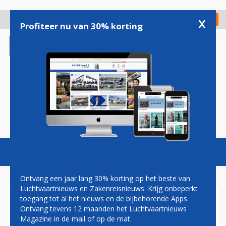
Overslaan
en
x
Digitaal Magazine
Registreer
Check in
naar
Profiteer nu van 30% korting
de
inhoud
gaan
Magazine
Podcasts
Vacatures
Toggl
naviga
Ontvang een jaar lang 30% korting op het beste van
Luchtvaartnieuws en Zakenreisnieuws. Krijg onbeperkt
toegang tot al het nieuws en de bijbehorende Apps.
PILOTEN AMERICAN AIRLINES
Ontvang tevens 12 maanden het Luchtvaartnieuws
WILLEN INSPRAAK OVER
Magazine in de mail of op de mat.