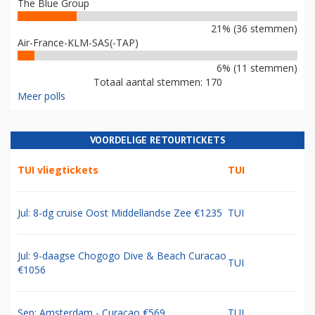
The Blue Group
21% (36 stemmen)
Air-France-KLM-SAS(-TAP)
6% (11 stemmen)
Totaal aantal stemmen: 170
Meer polls
VOORDELIGE RETOURTICKETS
TUI vliegtickets
TUI
Jul: 8-dg cruise Oost Middellandse Zee €1235
TUI
Jul: 9-daagse Chogogo Dive & Beach Curacao
TUI
€1056
Sep: Amsterdam - Curacao €569
TUI