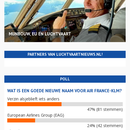
MIJNBOUW, EU EN LUCHTVAART
PARTNERS VAN LUCHTVAARTNIEUWS.NL!
POLL
WAT IS EEN GOEDE NIEUWE NAAM VOOR AIR FRANCE-KLM?
Verzin alsjeblieft iets anders
47% (81 stemmen)
European Airlines Group (EAG)
24% (42 stemmen)