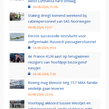
winst Lufthansa hard omlaag
04-08-2026, 11:38
Staking dreigt komend weekend bij
cabinepersoneel van SAS Noorwegen
04-08-2026, 10:57
Eerste succesvolle testvlucht voor
zelfgemaakt Russisch passagierstoestel
04-08-2026, 9:54
Air France-KLM aast op terugwinnen
reizigers van ‘hoofdpijn bezorgend’
easyJet
04-08-2026, 7:26
Boeing mag kleinste telg 737 MAX-familie
eindelijk gaan leveren
03-08-2026, 22:54
Voorlopig akkoord tussen WestJet en
cabinepersoneel, einde staking in zicht