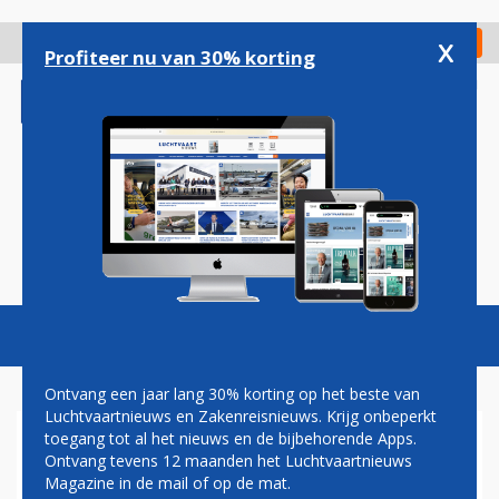
Overslaan
en
x
Digitaal Magazine
Registreer
Check in
naar
Profiteer nu van 30% korting
de
inhoud
gaan
Magazine
Podcasts
Vacatures
Toggl
naviga
Ontvang een jaar lang 30% korting op het beste van
Luchtvaartnieuws en Zakenreisnieuws. Krijg onbeperkt
toegang tot al het nieuws en de bijbehorende Apps.
PILOTEN DREIGEN KLM MET
Ontvang tevens 12 maanden het Luchtvaartnieuws
RECHTER
Magazine in de mail of op de mat.