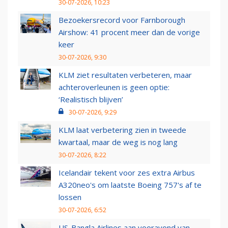
30-07-2026, 10:23
Bezoekersrecord voor Farnborough
Airshow: 41 procent meer dan de vorige
keer
30-07-2026, 9:30
KLM ziet resultaten verbeteren, maar
achteroverleunen is geen optie:
‘Realistisch blijven’
30-07-2026, 9:29
KLM laat verbetering zien in tweede
kwartaal, maar de weg is nog lang
30-07-2026, 8:22
Icelandair tekent voor zes extra Airbus
A320neo's om laatste Boeing 757's af te
lossen
30-07-2026, 6:52
US-Bangla Airlines aan vooravond van