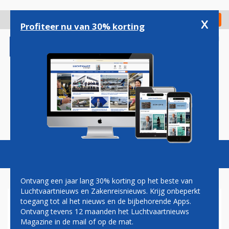
Overslaan
en
x
Digitaal Magazine
Registreer
Check in
naar
Profiteer nu van 30% korting
de
inhoud
gaan
Magazine
Podcasts
Vacatures
Toggl
naviga
Ontvang een jaar lang 30% korting op het beste van
Luchtvaartnieuws en Zakenreisnieuws. Krijg onbeperkt
toegang tot al het nieuws en de bijbehorende Apps.
PILOTEN EVA AIR DREIGEN
Ontvang tevens 12 maanden het Luchtvaartnieuws
MET STAKING
Magazine in de mail of op de mat.