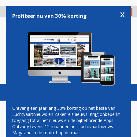
Overslaan
en
x
Digitaal Magazine
Registreer
Check in
naar
Profiteer nu van 30% korting
de
inhoud
gaan
Magazine
Podcasts
Vacatures
Toggl
naviga
Ontvang een jaar lang 30% korting op het beste van
Luchtvaartnieuws en Zakenreisnieuws. Krijg onbeperkt
toegang tot al het nieuws en de bijbehorende Apps.
PILOTENTEKORT DREIGT NA
Ontvang tevens 12 maanden het Luchtvaartnieuws
CORONAPANDEMIE
Magazine in de mail of op de mat.