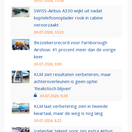
30-07-2026, 10:36
SWISS-Airbus A330 wijkt uit nadat
koptelefoonoplader rook in cabine
veroorzaakt
30-07-2026, 10:23
Bezoekersrecord voor Farnborough
Airshow: 41 procent meer dan de vorige
keer
30-07-2026, 9:30
KLM ziet resultaten verbeteren, maar
achteroverleunen is geen optie:
‘Realistisch blijven’
30-07-2026, 9:29
KLM laat verbetering zien in tweede
kwartaal, maar de weg is nog lang
30-07-2026, 8:22
Icelandair tekent voor zes extra Airbus