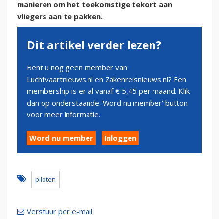
manieren om het toekomstige tekort aan
vliegers aan te pakken.
Dit artikel verder lezen?
Bent u nog geen member van
Luchtvaartnieuws.nl en Zakenreisnieuws.nl? Een
membership is er al vanaf € 5,45 per maand. Klik
dan op onderstaande 'Word nu member' button
voor meer informatie.
Word nu member
Inloggen
piloten
Verstuur per e-mail