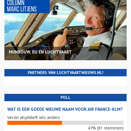
MIJNBOUW, EU EN LUCHTVAART
PARTNERS VAN LUCHTVAARTNIEUWS.NL!
POLL
WAT IS EEN GOEDE NIEUWE NAAM VOOR AIR FRANCE-KLM?
Verzin alsjeblieft iets anders
47% (81 stemmen)