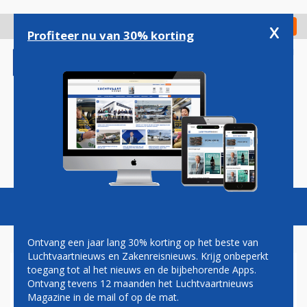
Overslaan
en
x
Digitaal Magazine
Registreer
Check in
naar
Profiteer nu van 30% korting
de
inhoud
gaan
Magazine
Podcasts
Vacatures
Toggl
naviga
Ontvang een jaar lang 30% korting op het beste van
Luchtvaartnieuws en Zakenreisnieuws. Krijg onbeperkt
toegang tot al het nieuws en de bijbehorende Apps.
PILOTENVAKBOND DOET
Ontvang tevens 12 maanden het Luchtvaartnieuws
VOORSTELLEN AAN
Magazine in de mail of op de mat.