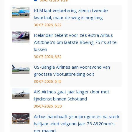
30-07-2026, 9:29
KLM laat verbetering zien in tweede
kwartaal, maar de weg is nog lang
30-07-2026, 8:22
Icelandair tekent voor zes extra Airbus
A320neo's om laatste Boeing 757's af te
lossen
30-07-2026, 6:52
US-Bangla Airlines aan vooravond van
grootste vlootuitbreiding ooit
30-07-2026, 6:45
AIS Airlines gaat jaar langer door met
lijndienst binnen Schotland
30-07-2026, 6:30
Airbus handhaaft groeiprognoses na sterk
halfjaar: eind volgend jaar 75 A320neo’s
per maand